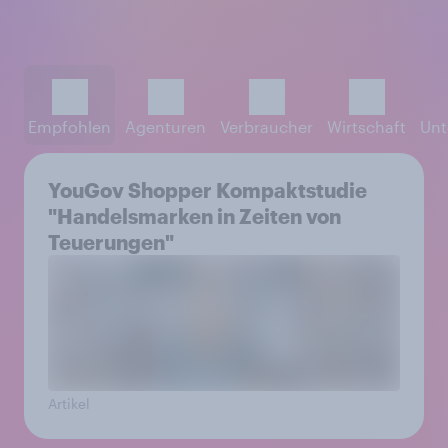
Empfohlen
Agenturen
Verbraucher
Wirtschaft
Unt
YouGov Shopper Kompaktstudie
"Handelsmarken in Zeiten von
Teuerungen"
Artikel