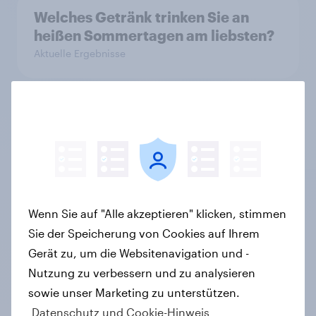
Welches Getränk trinken Sie an
heißen Sommertagen am liebsten?
Aktuelle Ergebnisse
Neue YouGov-Studie zum
Bierkonsum in Deutschland – Jeder
Vierte trinkt wöchentlich
alkoholhaltiges Bier, Alkoholfreies
Bier wächst um über 23 Prozent
Wenn Sie auf "Alle akzeptieren" klicken, stimmen
Artikel
Sie der Speicherung von Cookies auf Ihrem
Gerät zu, um die Websitenavigation und -
Nutzung zu verbessern und zu analysieren
Pride: Werteorientierte
sowie unser Marketing zu unterstützen.
Verbraucher erwarten von Marken
Datenschutz und Cookie-Hinweis