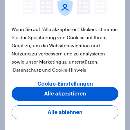
zweite Käufer würde bei
Preisaufschlägen zurückhaltender
werden
Artikel
Wenn Sie auf "Alle akzeptieren" klicken, stimmen
Sie der Speicherung von Cookies auf Ihrem
Gerät zu, um die Websitenavigation und -
Nutzung zu verbessern und zu analysieren
YouGov Sonntagsfrage Juli 2026:
sowie unser Marketing zu unterstützen.
AfD verliert, aber bleibt stärkste
Datenschutz und Cookie-Hinweis
Kraft +++ Großes Bedürfnis nach
Reformen in der Bevölkerung
Cookie-Einstellungen
Artikel
Alle akzeptieren
Alle ablehnen
Altersvorsorge: Staatsfonds findet
grundsätzliche Zustimmung -
Vertrauen, Kosten und Sicherheit