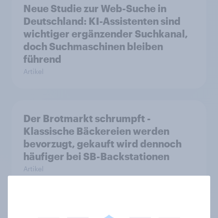
Neue Studie zur Web-Suche in
Deutschland: KI-Assistenten sind
wichtiger ergänzender Suchkanal,
doch Suchmaschinen bleiben
führend
Artikel
Der Brotmarkt schrumpft -
Klassische Bäckereien werden
bevorzugt, gekauft wird dennoch
häufiger bei SB-Backstationen
Artikel
Neue Zölle für Temu & Co.: Jeder