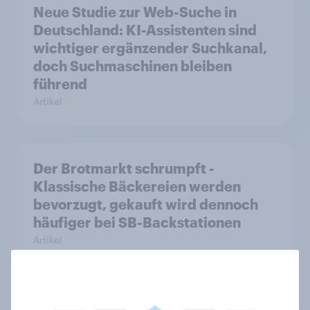
Neue Studie zur Web-Suche in
Deutschland: KI-Assistenten sind
wichtiger ergänzender Suchkanal,
doch Suchmaschinen bleiben
führend
Artikel
Der Brotmarkt schrumpft -
Klassische Bäckereien werden
bevorzugt, gekauft wird dennoch
häufiger bei SB-Backstationen
Artikel
Neue Zölle für Temu & Co.: Jeder