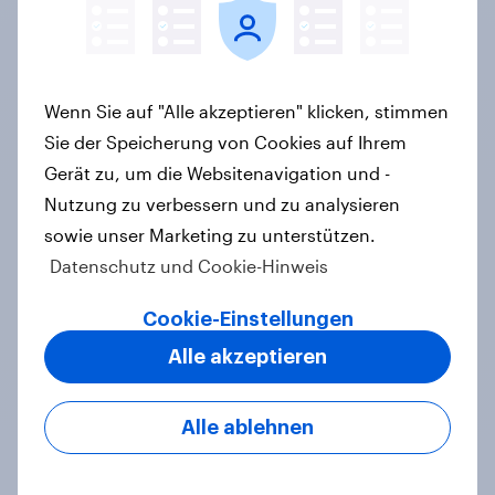
zweite Käufer würde bei
Preisaufschlägen zurückhaltender
werden
Artikel
Wenn Sie auf "Alle akzeptieren" klicken, stimmen
Sie der Speicherung von Cookies auf Ihrem
Gerät zu, um die Websitenavigation und -
Nutzung zu verbessern und zu analysieren
YouGov Sonntagsfrage Juli 2026:
sowie unser Marketing zu unterstützen.
AfD verliert, aber bleibt stärkste
Datenschutz und Cookie-Hinweis
Kraft +++ Großes Bedürfnis nach
Reformen in der Bevölkerung
Cookie-Einstellungen
Artikel
Alle akzeptieren
Alle ablehnen
Altersvorsorge: Staatsfonds findet
grundsätzliche Zustimmung -
Vertrauen, Kosten und Sicherheit