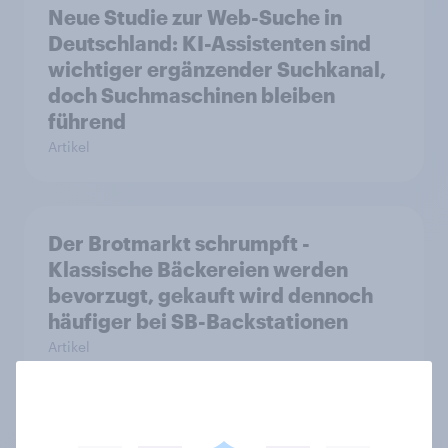
Neue Studie zur Web-Suche in
Deutschland: KI-Assistenten sind
wichtiger ergänzender Suchkanal,
doch Suchmaschinen bleiben
führend
Artikel
Der Brotmarkt schrumpft -
Klassische Bäckereien werden
bevorzugt, gekauft wird dennoch
häufiger bei SB-Backstationen
Artikel
Neue Zölle für Temu & Co.: Jeder