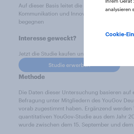
Ihrem Gerät
Auf dieser Basis leitet die Studie strategische
analysieren 
Kommunikation und Innovation), die helfen d
begegnen
Cookie-Ein
Interesse geweckt?
Jetzt die Studie kaufen und alle Insights entd
Studie erwerben
Methode
Die Daten dieser Untersuchung basieren auf e
Befragung unter Mitgliedern des YouGov Deut
vorab zugestimmt haben. Ergänzend werden V
quantitativen YouGov‑Studie aus dem Jahr 2
wurde zwischen dem 15. September und dem 