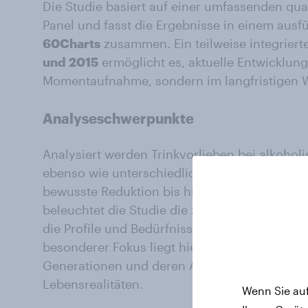
Die Studie basiert auf einer umfassenden qu
Panel und fasst die Ergebnisse in einem ausfü
60Charts
zusammen. Ein teilweise integriert
und 2015
ermöglicht es, aktuelle Entwicklung
Momentaufnahme, sondern im langfristigen 
Analyseschwerpunkte
Analysiert werden Trinkvorlieben bei alkohol
ebenso wie unterschiedliche Konsummuster 
bewusste Reduktion bis hin zum vollständige
beleuchtet die Studie die zentralen Motive h
die Profile und Bedürfnisse von Konsumenten,
besonderer Fokus liegt hierbei auf den Unte
Generationen und deren Auswirkungen auf P
Lebensrealitäten.
Wenn Sie auf