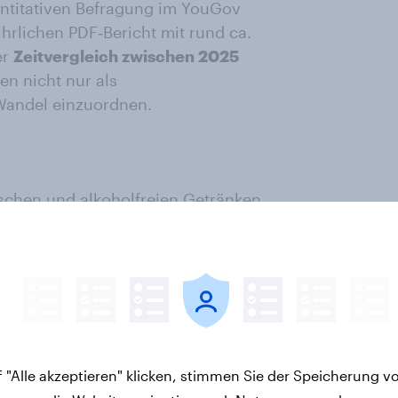
antitativen Befragung im YouGov
hrlichen PDF‑Bericht mit rund ca.
er
Zeitvergleich zwischen 2025
en nicht nur als
Wandel einzuordnen.
ischen und alkoholfreien Getränken
– vom gelegentlichen Konsum über
n Verzicht. Darüber hinaus
inter diesen Entscheidungen sowie
 Reduziereren und Ex‑Trinker. Ein
rschieden zwischen den
roduktpräferenzen und ihren
 "Alle akzeptieren" klicken, stimmen Sie der Speicherung v