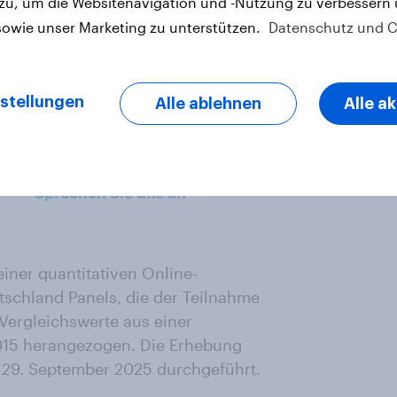
 zu, um die Websitenavigation und -Nutzung zu verbessern
 Impulse (für Sortiment,
sowie unser Marketing zu unterstützen.
Datenschutz und C
en Hürden der Zukunft zu
stellungen
Alle ablehnen
Alle a
ecken!
Sprechen Sie uns an
iner quantitativen Online-
schland Panels, die der Teilnahme
ergleichswerte aus einer
015 herangezogen. Die Erhebung
29. September 2025 durchgeführt.