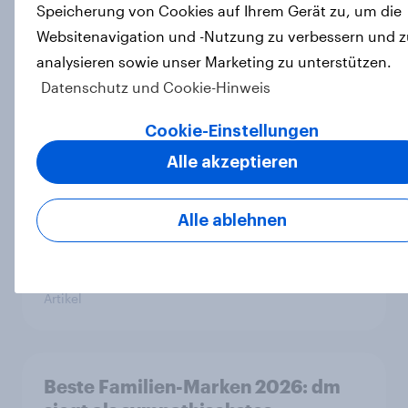
Speicherung von Cookies auf Ihrem Gerät zu, um die
Websitenavigation und -Nutzung zu verbessern und z
analysieren sowie unser Marketing zu unterstützen.
Nur Eigenmarken gewinnen hinzu:
Datenschutz und Cookie-Hinweis
Im Markt für Wasch- und
Reinigungsmittel verlieren Marken
Cookie-Einstellungen
an Strahlkraft
Alle akzeptieren
Artikel
Alle ablehnen
"High Protein" ist vom Fitness- zum
Massenmarkt geworden
Artikel
Beste Familien-Marken 2026: dm