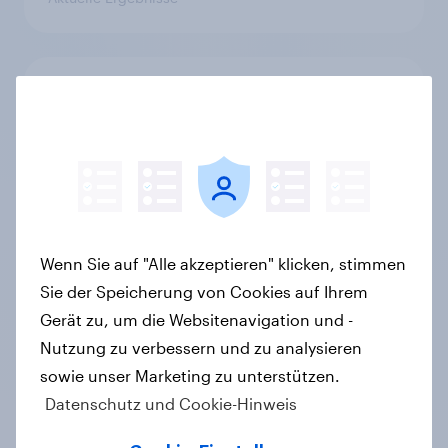
Mehr Genuss, weniger Alkohol:
Alkoholfreies Bier treibt den Markt
in Österreich
Artikel
Wenn Sie auf "Alle akzeptieren" klicken, stimmen
Bidirektionales Laden: Das
Sie der Speicherung von Cookies auf Ihrem
fehlende Puzzleteil der
Energiewende?
Gerät zu, um die Websitenavigation und -
Artikel
Nutzung zu verbessern und zu analysieren
sowie unser Marketing zu unterstützen.
Datenschutz und Cookie-Hinweis
Influencer-Produkte auf