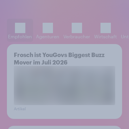
Empfohlen
Agenturen
Verbraucher
Wirtschaft
Unt
Frosch ist YouGovs Biggest Buzz
Mover im Juli 2026
Artikel