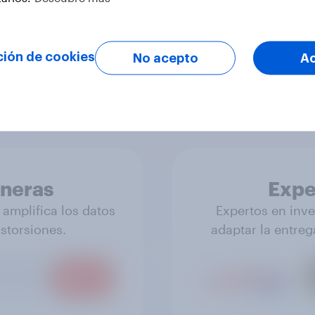
arten su realidad:
Datos reales en lo
periencias.
ción de cookies
No acepto
A
oneras
Expe
amplifica los datos
Expertos en inve
istorsiones.
adaptar la entreg