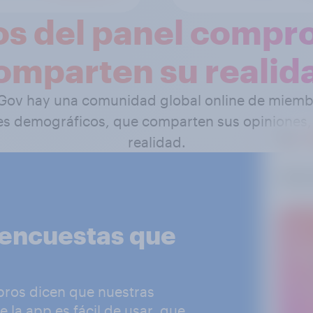
s del panel compr
omparten su realid
Gov hay una comunidad global online de miembr
iles demográficos, que comparten sus opiniones
realidad.
 encuestas que
bros dicen que nuestras
 la app es fácil de usar, que