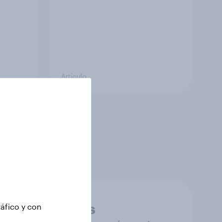
Artículo
n de mercados,
formación que te
Datos precisos
ráfico y con