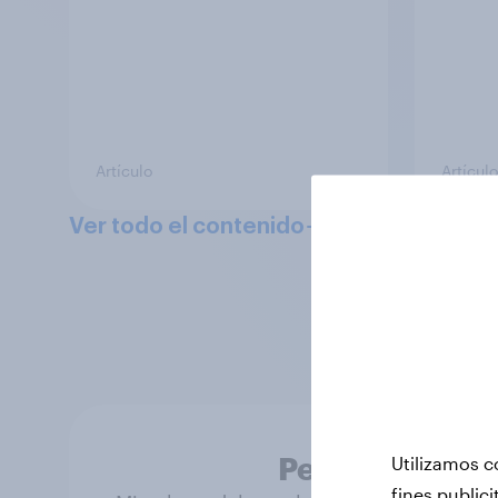
Artículo
Artículo
Ver todo el contenido
Puedes accede
impulsados por 
Personas real
Utilizamos c
fines publici