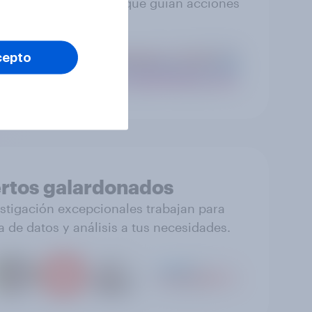
s que puedes confiar, que guían acciones
efectivas.
cepto
rtos galardonados
stigación excepcionales trabajan para
a de datos y análisis a tus necesidades.