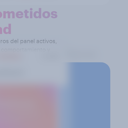
ometidos
ad
os del panel activos,
, comportamiento y