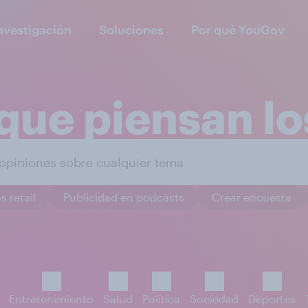
nvestigación
Soluciones
Por qué YouGov
que piensan l
s retail
Publicidad en podcasts
Crear encuesta
Entretenimiento
Salud
Política
Sociedad
Deportes