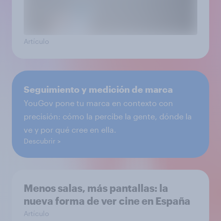
Artículo
Seguimiento y medición de marca
YouGov pone tu marca en contexto con
precisión: cómo la percibe la gente, dónde la
ve y por qué cree en ella.
Descubrir
Menos salas, más pantallas: la
nueva forma de ver cine en España
Artículo