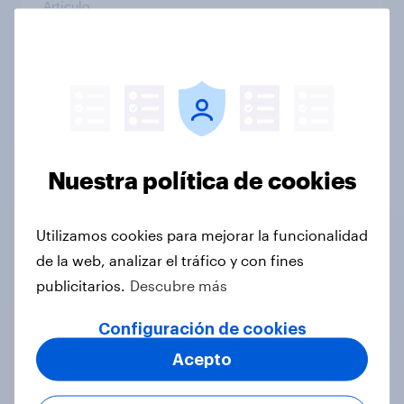
Artículo
YouGov España: marcas con mayor
crecimiento en WOM (Mayo 2026)
Artículo
Nuestra política de cookies
Optimismo con España: así vivirá el
Utilizamos cookies para mejorar la funcionalidad
Mundial 2026 la afición española
de la web, analizar el tráfico y con fines
Artículo
publicitarios.
Descubre más
Configuración de cookies
Más allá de lo que se oye: Informe
Acepto
sobre publicidad en podcasts en