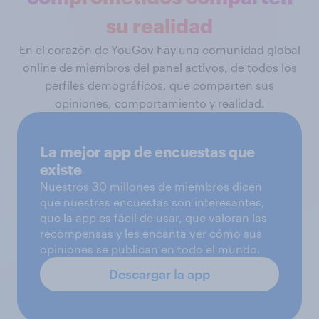
su realidad
En el corazón de YouGov hay una comunidad global
online de miembros del panel activos, de todos los
perfiles demográficos, que comparten sus
opiniones, comportamiento y realidad.
La mejor app de encuestas que
existe
Nuestros 30 millones de miembros dicen
que nuestras encuestas son interesantes,
que la app es fácil de usar, que valoran las
recompensas y les encanta ver cómo sus
opiniones se publican en todo el mundo.
Descargar la app