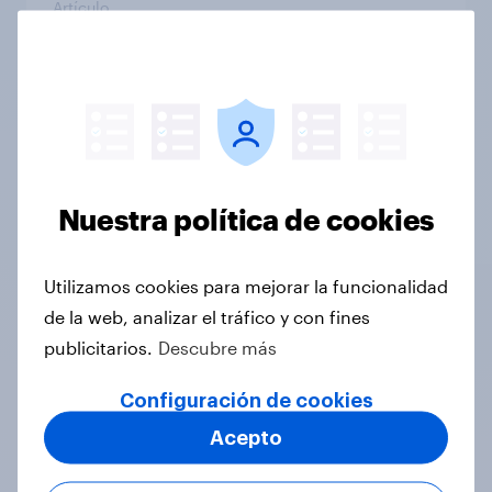
Artículo
YouGov España: marcas con mayor
crecimiento en WOM (Mayo 2026)
Artículo
Nuestra política de cookies
Optimismo con España: así vivirá el
Utilizamos cookies para mejorar la funcionalidad
Mundial 2026 la afición española
de la web, analizar el tráfico y con fines
Artículo
publicitarios.
Descubre más
Configuración de cookies
Más allá de lo que se oye: Informe
Acepto
sobre publicidad en podcasts en