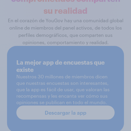
su realidad
En el corazón de YouGov hay una comunidad global
online de miembros del panel activos, de todos los
perfiles demográficos, que comparten sus
opiniones, comportamiento y realidad.
La mejor app de encuestas que
existe
Nuestros 30 millones de miembros dicen
que nuestras encuestas son interesantes,
que la app es fácil de usar, que valoran las
recompensas y les encanta ver cómo sus
opiniones se publican en todo el mundo.
Descargar la app