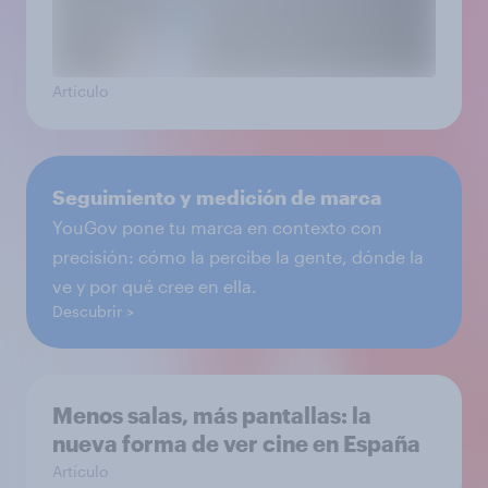
Artículo
Seguimiento y medición de marca
YouGov pone tu marca en contexto con
precisión: cómo la percibe la gente, dónde la
ve y por qué cree en ella.
Descubrir
Menos salas, más pantallas: la
nueva forma de ver cine en España
Artículo