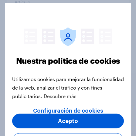
Artículo
YouGov España: marcas con mayor
crecimiento en WOM (Mayo 2026)
Artículo
Nuestra política de cookies
Optimismo con España: así vivirá el
Utilizamos cookies para mejorar la funcionalidad
Mundial 2026 la afición española
de la web, analizar el tráfico y con fines
Artículo
publicitarios.
Descubre más
Configuración de cookies
Más allá de lo que se oye: Informe
Acepto
sobre publicidad en podcasts en