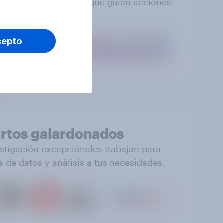
s que puedes confiar, que guían acciones
efectivas.
cepto
rtos galardonados
stigación excepcionales trabajan para
a de datos y análisis a tus necesidades.