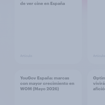
de ver cine en España
Artículo
Artículo
YouGov España: marcas
Optim
con mayor crecimiento en
vivir
WOM (Mayo 2026)
afici