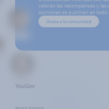
valoran las recompensas y les
opiniones se publican en todo
Únete a la comunidad
ABOUT YOUGOV