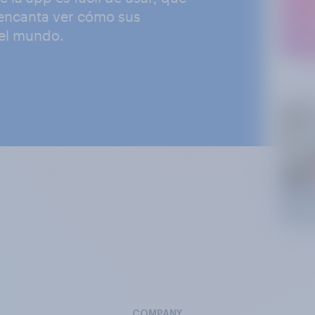
 encanta ver cómo sus
 el mundo.
COMPANY