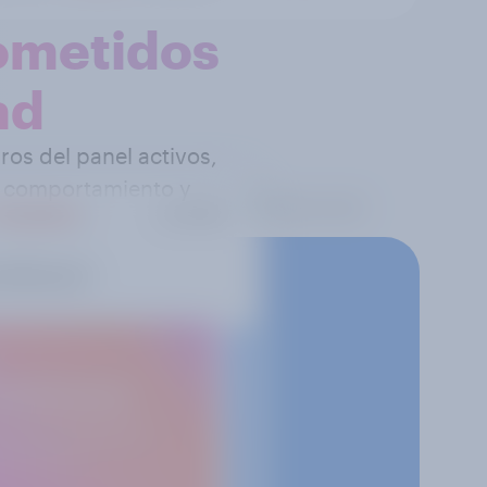
ometidos
ad
os del panel activos,
, comportamiento y