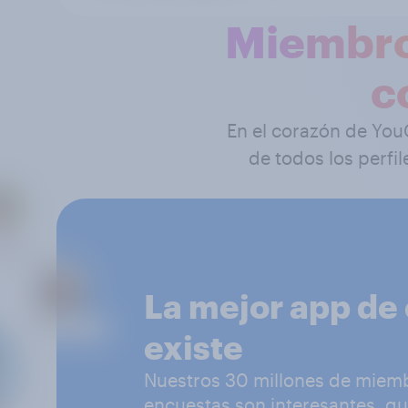
Miembro
c
En el corazón de You
de todos los perf
La mejor app de
existe
Nuestros 30 millones de miem
encuestas son interesantes, que