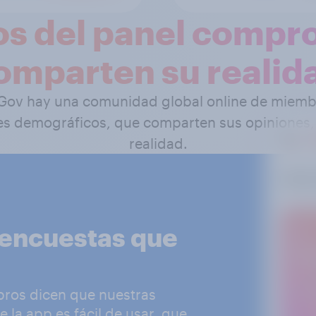
s del panel compr
omparten su realid
Gov hay una comunidad global online de miembr
iles demográficos, que comparten sus opiniones
realidad.
 encuestas que
bros dicen que nuestras
 la app es fácil de usar, que