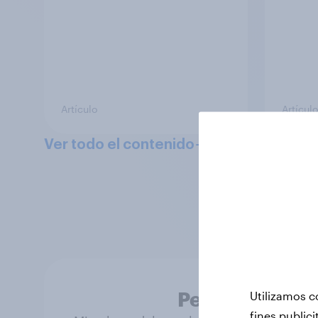
Artículo
Artículo
Ver todo el contenido
Puedes accede
impulsados por 
Personas real
Utilizamos c
fines publici