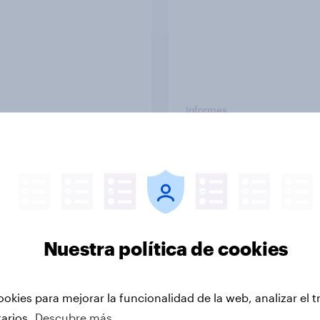
Informes
Por qué YouGov
r a datos reales y experiencia en investigació
la realidad: personas reales, en tiempo real. In
Nuestra política de cookies
ayuda a tomar mejores decisiones estratégicas.
es
ookies para mejorar la funcionalidad de la web, analizar el t
tarios.
Descubre más