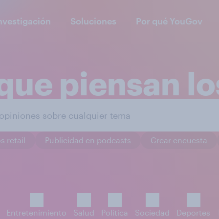
nvestigación
Soluciones
Por qué YouGov
que piensan l
s retail
Publicidad en podcasts
Crear encuesta
Entretenimiento
Salud
Política
Sociedad
Deportes