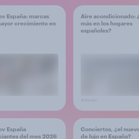
v España: marcas
Aire acondicionado:
ayor crecimiento en
más en los hogares
españoles?
Artículo
ov España
Conciertos, ¿el nuev
iantes del mes 2026
de lujo en España?