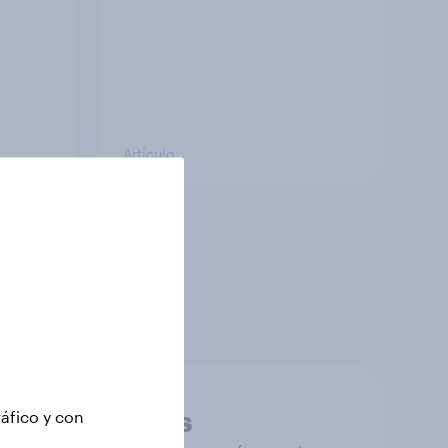
Artículo
n de mercados,
formación que te
Datos precisos
ráfico y con