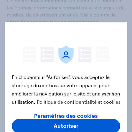
Consultez nos témoignages et découvrez comment
les bonnes informations permettent aux marques de
médias, de divertissement et de loisirs comme la
vôtre de s’appuyer sur une connaissance
approfondie de leur public pour prendre de
meilleures décisions.
En cliquant sur "Autoriser", vous acceptez le
stockage de cookies sur votre appareil pour
améliorer la navigation sur le site et analyser son
utilisation.
Politique de confidentialité et cookies
“YouGov's brand tracking let us
quickly, accurately and objectively
Paramètres des cookies
show the positive brand impact that
Autoriser