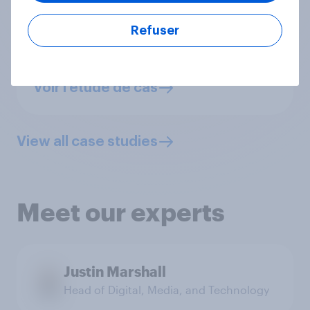
our FIFA World Cup advertising
partners obtained.”
Refuser
Dan Urban, Vice President of Ad
Sales Research, FOX Sports
Voir l’étude de cas
View all case studies
Meet our experts
Justin Marshall
Head of Digital, Media, and Technology