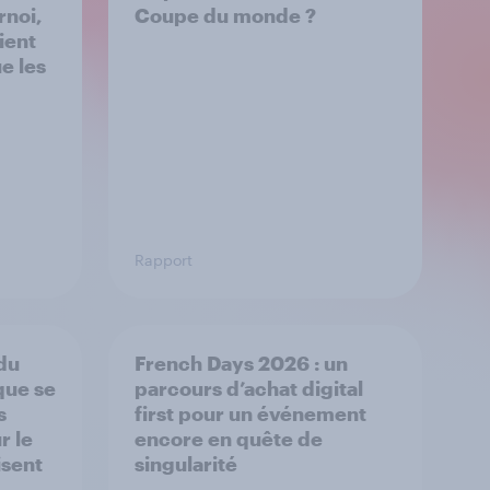
rnoi,
Coupe du monde ?
ient
e les
Rapport
 du
French Days 2026 : un
que se
parcours d’achat digital
s
first pour un événement
r le
encore en quête de
isent
singularité