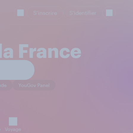
S’inscrire
S'identifier
la France
ude
YouGov Panel
e
Voyage