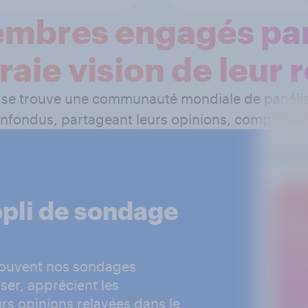
mbres engagés pa
raie vision de leur r
e trouve une communauté mondiale de panéliste
onfondus, partageant leurs opinions, comporteme
ppli de sondage
rouvent nos sondages
liser, apprécient les
rs opinions relayées dans le