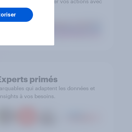
 et fiables, pour guider vos actions avec
confiance.
oriser
Experts primés
arquables qui adaptent les données et
insights à vos besoins.