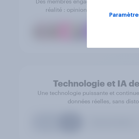
Des membres engagés partagent une vra
réalité : opinions, comportements e
Paramètre
Technologie et IA de
Une technologie puissante et continue
données réelles, sans disto