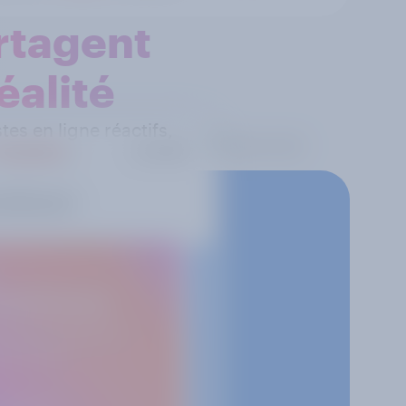
rtagent
éalité
s en ligne réactifs,
nts et réalité.