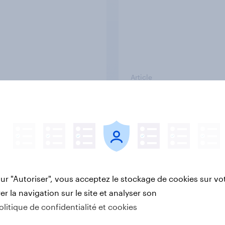
Article
Pourquoi YouGov
onnées réelles et à une expertise en études de 
raies personnes, en temps réel. Des insights pou
meilleures décisions stratégiques.
sur "Autoriser", vous acceptez le stockage de cookies sur vo
r la navigation sur le site et analyser son
olitique de confidentialité et cookies
nnes
D