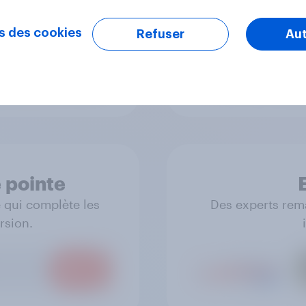
ie vision de leur
Des données réelles
t expériences.
s des cookies
Refuser
Aut
 pointe
 qui complète les
Des experts rem
rsion.