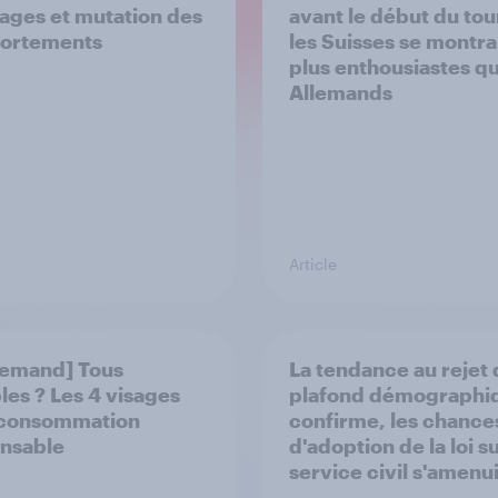
rages et mutation des
avant le début du tou
ortements
les Suisses se montra
plus enthousiastes qu
Allemands
Article
emand] Tous
La tendance au rejet
les ? Les 4 visages
plafond démographi
 consommation
confirme, les chance
nsable
d'adoption de la loi su
service civil s'amenu