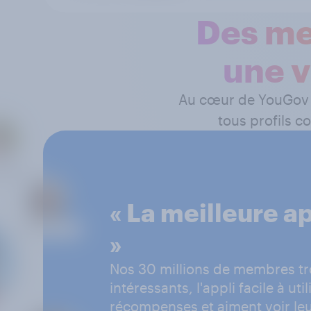
Des me
une v
Au cœur de YouGov s
tous profils c
« La meilleure a
»
Nos 30 millions de membres t
intéressants, l'appli facile à uti
récompenses et aiment voir leu