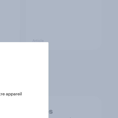
Article
marché issues du
r prendre de
tre appareil
onnées fiables