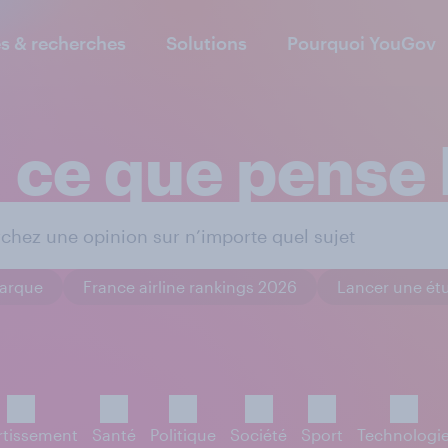
s & recherches
Solutions
Pourquoi YouGov
 ce que pense 
marque
France airline rankings 2026
Lancer une ét
rtissement
Santé
Politique
Société
Sport
Technologi