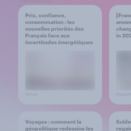
Prix, confiance,
[Fran
consommation : les
answe
nouvelles priorités des
chang
Français face aux
in ​20
incertitudes énergétiques
Article
Rappor
Voyages : comment la
Solde
géopolitique redessine les
regain