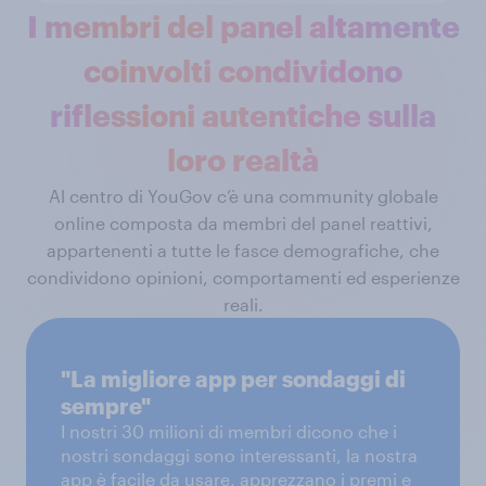
I membri del panel altamente
coinvolti condividono
riflessioni autentiche sulla
loro realtà
Al centro di YouGov c’è una community globale
online composta da membri del panel reattivi,
appartenenti a tutte le fasce demografiche, che
condividono opinioni, comportamenti ed esperienze
reali.
"La migliore app per sondaggi di
sempre"
I nostri 30 milioni di membri dicono che i
nostri sondaggi sono interessanti, la nostra
app è facile da usare, apprezzano i premi e