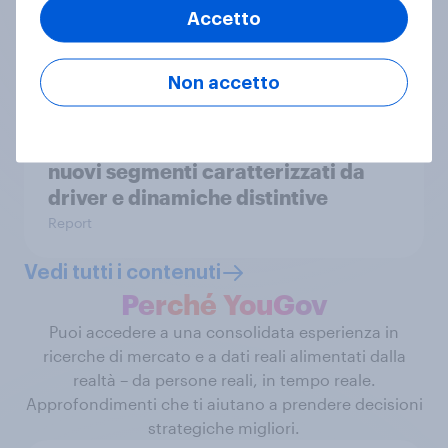
Accetto
pubblico
Articolo
Non accetto
The Gap Opportunity: Valorizzare
nuovi segmenti caratterizzati da
driver e dinamiche distintive
Report
Vedi tutti i contenuti
Perché YouGov
Puoi accedere a una consolidata esperienza in
ricerche di mercato e a dati reali alimentati dalla
realtà – da persone reali, in tempo reale.
Approfondimenti che ti aiutano a prendere decisioni
strategiche migliori.