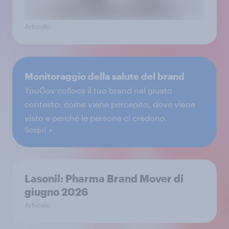
Articolo
Monitoraggio della salute del brand
YouGov colloca il tuo brand nel giusto
contesto: come viene percepito, dove viene
visto e perché le persone ci credono.
Scopri
Lasonil: Pharma Brand Mover di
giugno 2026
Articolo