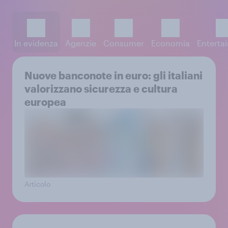
In evidenza
Agenzie
Consumer
Economia
Enterta
Nuove banconote in euro: gli italiani
valorizzano sicurezza e cultura
europea
Articolo