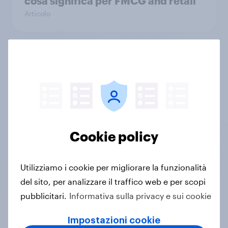
cosa significa per FMCG and retail
Articolo
YouGov AI Agent: parla con i tuoi
dati in tempo reale
Articolo
Cookie policy
Foot Locker: Retail Brand Mover di
Maggio 2026
Articolo
Utilizziamo i cookie per migliorare la funzionalità
del sito, per analizzare il traffico web e per scopi
pubblicitari.
Informativa sulla privacy e sui cookie
Ferrari Luce: tra entusiasmo e
Impostazioni cookie
rivoluzione, come risponde il