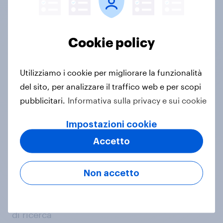
di mano
Cookie policy
Analisi intuitiva
Utilizziamo i cookie per migliorare la funzionalità
Dashboard intuitive con funzione drag&drop e
del sito, per analizzare il traffico web e per scopi
modalità di analisi che includono confronto di
pubblicitari.
Informativa sulla privacy e sui cookie
gruppi, tabelle, grafici e tabelle multiple
Impostazioni cookie
Accetto
Dati connessi
Non accetto
Ricontatta il tuo target sottoponendogli
ulteriori quesiti sulle risposte fornite o avvia
sondaggi personalizzati collegando i risultati
di ricerca