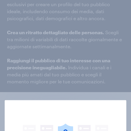
esclusivi per creare un profilo del tuo pubblico
ideale, includendo consumo dei media, dati
psicografici, dati demografici e altro ancora.
Crea un ritratto dettagliato delle personas.
Scegli
tra milioni di variabili di dati raccolte giornalmente e
aggiornate settimanalmente.
Raggiungi il pubblico di tuo interesse con una
precisione ineguagliabile.
Individua i canali e i
media più amati dal tuo pubblico e scegli il
momento migliore per le tue comunicazioni.
Un mondo di
informazioni a portata