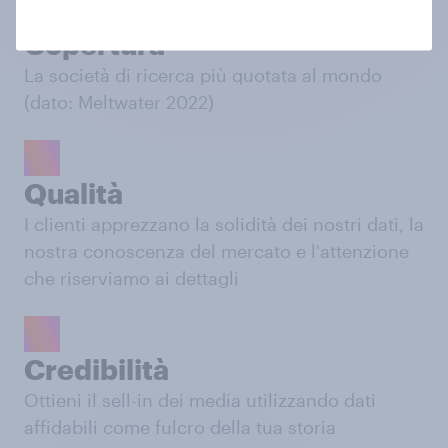
Copertura
La società di ricerca più quotata al mondo
(dato: Meltwater 2022)
Qualità
I clienti apprezzano la solidità dei nostri dati, la
nostra conoscenza del mercato e l'attenzione
che riserviamo ai dettagli
Credibilità
Ottieni il sell-in dei media utilizzando dati
affidabili come fulcro della tua storia