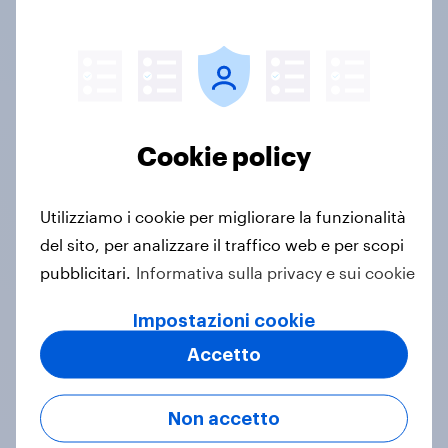
Portata globale
Rivolgiti a oltre 70 mercati tramite un solo
provider
Cookie policy
Supporto
Consulenza sul progetto da parte del nostro
Utilizziamo i cookie per migliorare la funzionalità
team di ricercatori esperti
del sito, per analizzare il traffico web e per scopi
pubblicitari.
Informativa sulla privacy e sui cookie
Velocità
Impostazioni cookie
Ottieni risposte attuabili alle sfide della tua
Accetto
azienda con risultati immediati già il giorno
successivo
Non accetto