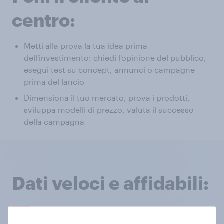
centro:
Metti alla prova la tua idea prima
dell'investimento: chiedi l'opinione del pubblico,
esegui test su concept, annunci o campagne
prima del lancio
Dimensiona il tuo mercato, prova i prodotti,
sviluppa modelli di prezzo, valuta il successo
della campagna
Dati veloci e affidabili: