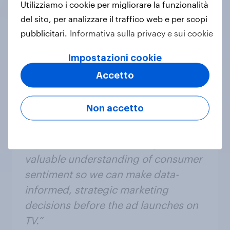
ultimi case study.
Utilizziamo i cookie per migliorare la funzionalità
del sito, per analizzare il traffico web e per scopi
pubblicitari.
Informativa sulla privacy e sui cookie
Impostazioni cookie
Accetto
Non accetto
“With YouGov’s rapid pre-test
capabilities we are able to gain a
valuable understanding of consumer
sentiment so we can make data-
informed, strategic marketing
decisions before the ad launches on
TV.”