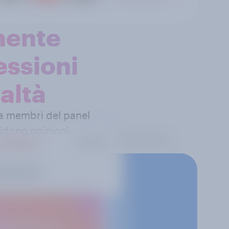
mente
essioni
ealtà
a membri del panel
vidono opinioni,