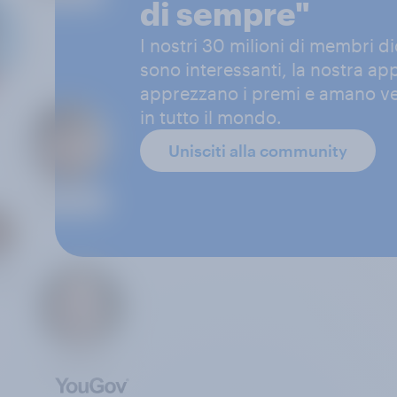
di sempre"
I nostri 30 milioni di membri d
sono interessanti, la nostra app
apprezzano i premi e amano ved
in tutto il mondo.
Unisciti alla community