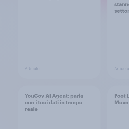
stann
sett
Articolo
Articolo
YouGov AI Agent: parla
Foot 
con i tuoi dati in tempo
Mover
reale