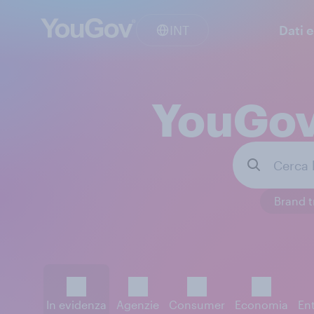
INT
Dati e
YouGov:
Brand t
In evidenza
Agenzie
Consumer
Economia
En