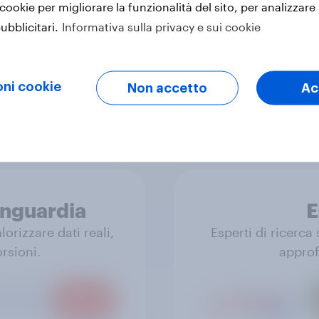
ti condividono
Dati reali di cui
 cookie per migliorare la funzionalità del sito, per analizzare 
ltà: opinioni,
ubblicitari.
Informativa sulla privacy e sui cookie
enze.
ni cookie
Non accetto
Ac
anguardia
E
orizzare dati reali,
Esperti di ricerca
rsioni.
approf