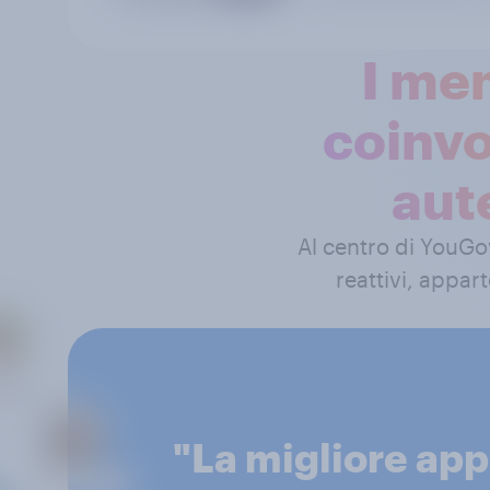
I me
coinvo
aute
Al centro di YouG
reattivi, appar
"La migliore ap