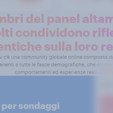
mbri del panel alta
lti condividono rifl
ntiche sulla loro r
ov c’è una community globale online composta d
tenenti a tutte le fasce demografiche, che condi
comportamenti ed esperienze reali.
p per sondaggi