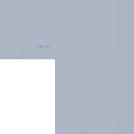
Report
o e a dati reali
fondimenti che ti
.
Dati accurati