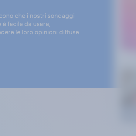
icono che i nostri sondaggi
 è facile da usare,
ere le loro opinioni diffuse