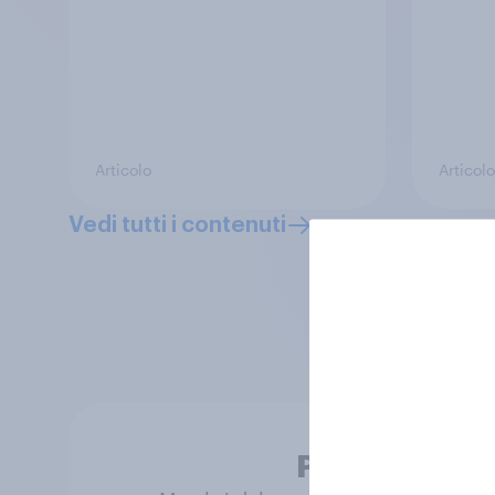
Articolo
Articolo
Vedi tutti i contenuti
Puoi accedere a
alimentati dalla
Persone reali