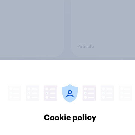
Articolo
Perché YouGov
 una consolidata esperienza in ricerche di mercat
 realtà – da persone reali, in tempo reale. Appro
aiutano a prendere decisioni strategiche migliori
Cookie policy