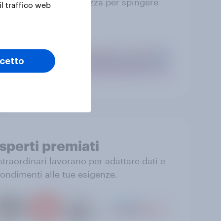
 puoi fidarti con sicurezza per spingere
il traffico web
azioni efficaci.
cetto
sperti premiati
 straordinari lavorano per adattare dati e
ondimenti alle tue esigenze.