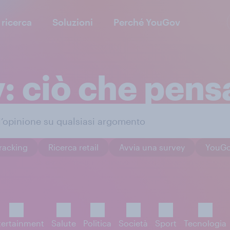
 ricerca
Soluzioni
Perché YouGov
 ciò che pensa 
racking
Ricerca retail
Avvia una survey
YouGo
tertainment
Salute
Politica
Società
Sport
Tecnologia