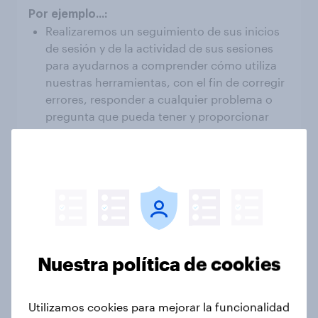
Realizaremos un seguimiento de sus inicios
de sesión y de la actividad de sus sesiones
para ayudarnos a comprender cómo utiliza
nuestras herramientas, con el fin de corregir
errores, responder a cualquier problema o
pregunta que pueda tener y proporcionar
información para el desarrollo interno de
productos, la formación y otras mejoras
Consulte la sección Cookies y tecnologías
similares más abajo para obtener más
información
Nuestra política de cookies
Enviarle comunicaciones de marketing
Utilizamos cookies para mejorar la funcionalidad