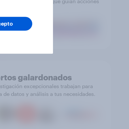
s que puedes confiar, que guían acciones
efectivas.
cepto
rtos galardonados
stigación excepcionales trabajan para
a de datos y análisis a tus necesidades.