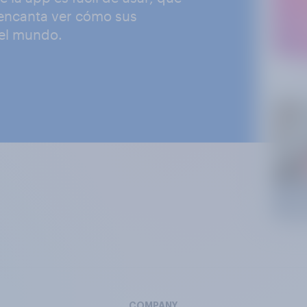
 encanta ver cómo sus
 el mundo.
COMPANY