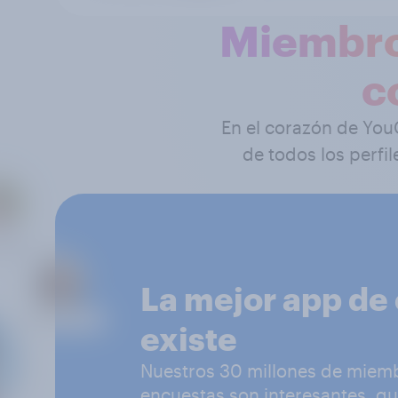
Miembro
c
En el corazón de You
de todos los perf
La mejor app de
existe
Nuestros 30 millones de miem
encuestas son interesantes, que