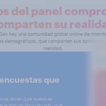
s del panel compr
omparten su realid
Gov hay una comunidad global online de miembr
iles demográficos, que comparten sus opiniones
realidad.
 encuestas que
bros dicen que nuestras
 la app es fácil de usar, que