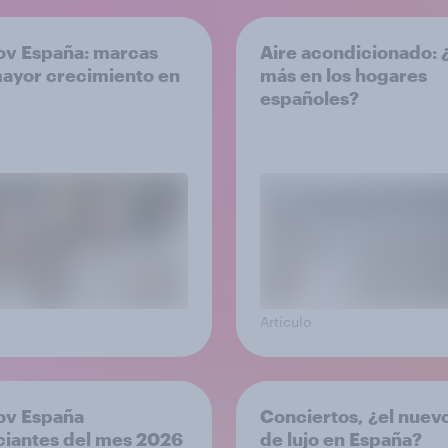
v España: marcas
Aire acondicionado:
ayor crecimiento en
más en los hogares
españoles?
Artículo
ov España
Conciertos, ¿el nuev
iantes del mes 2026
de lujo en España?