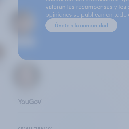
valoran las recompensas y les
opiniones se publican en todo
Únete a la comunidad
ABOUT YOUGOV