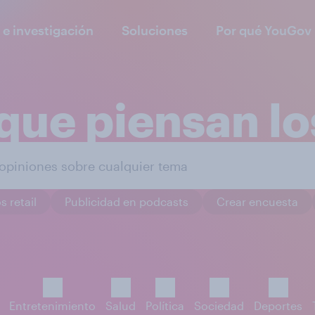
 e investigación
Soluciones
Por qué YouGov
que piensan l
s retail
Publicidad en podcasts
Crear encuesta
Entretenimiento
Salud
Política
Sociedad
Deportes