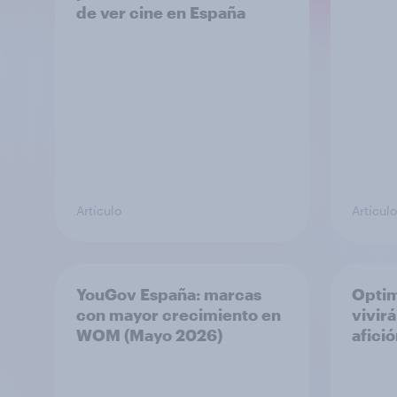
de ver cine en España
Artículo
Artículo
YouGov España: marcas
Optim
con mayor crecimiento en
vivir
WOM (Mayo 2026)
afici