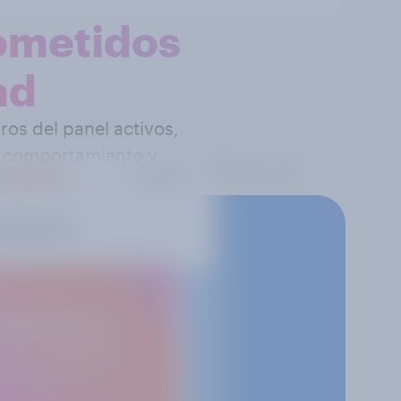
ometidos
ad
os del panel activos,
, comportamiento y