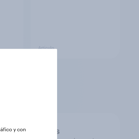
Artículo
n de mercados,
formación que te
Datos precisos
ráfico y con