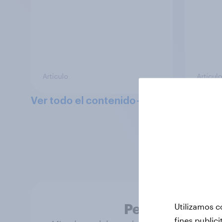
Artículo
Artículo
Ver todo el contenido
Puedes accede
impulsados por 
Personas real
Utilizamos c
fines publici