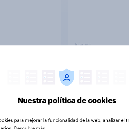
Informes
Por qué YouGov
r a datos reales y experiencia en investigació
la realidad: personas reales, en tiempo real. In
Nuestra política de cookies
ayuda a tomar mejores decisiones estratégicas.
es
ookies para mejorar la funcionalidad de la web, analizar el t
tarios.
Descubre más