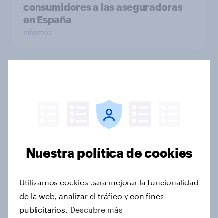
consumidores a las aseguradoras
en España
Informes
Spain restaurant ​brand rankings​:
¿Qué marcas de restauración
destacan entre los adultos
españoles?
Informes
Nuestra política de cookies
El viajero español y las actividades
Utilizamos cookies para mejorar la funcionalidad
turísticas online: cómo cambia el
de la web, analizar el tráfico y con fines
comportamiento según la edad
publicitarios.
Descubre más
Artículo