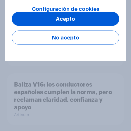
Configuración de cookies
Acepto
Opinión de la población adulta
sobre la prohibición del acceso a
No acepto
redes sociales para menores de 16
años
Artículo
Baliza V16: los conductores
españoles cumplen la norma, pero
reclaman claridad, confianza y
apoyo
Artículo