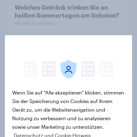
Welches Getränk trinken Sie an
heißen Sommertagen am liebsten?
Aktuelle Ergebnisse
Neue YouGov-Studie zum
Bierkonsum in Deutschland – Jeder
Vierte trinkt wöchentlich
alkoholhaltiges Bier, Alkoholfreies
Bier wächst um über 23 Prozent
Wenn Sie auf "Alle akzeptieren" klicken, stimmen
Artikel
Sie der Speicherung von Cookies auf Ihrem
Gerät zu, um die Websitenavigation und -
Nutzung zu verbessern und zu analysieren
Pride: Werteorientierte
sowie unser Marketing zu unterstützen.
Verbraucher erwarten von Marken
Datenschutz und Cookie-Hinweis