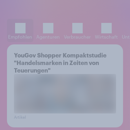
Empfohlen
Agenturen
Verbraucher
Wirtschaft
Unt
YouGov Shopper Kompaktstudie
"Handelsmarken in Zeiten von
Teuerungen"
Artikel