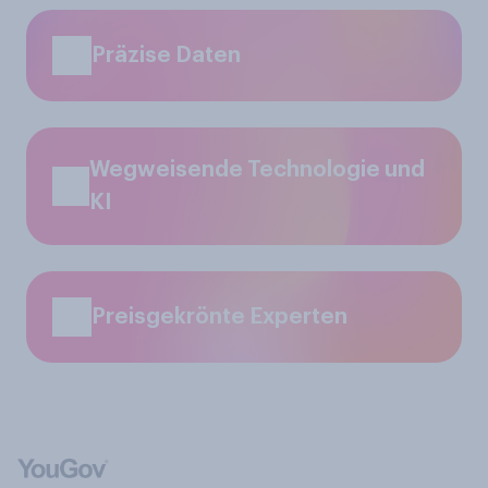
Präzise Daten
Wegweisende Technologie und
KI
Preisgekrönte Experten