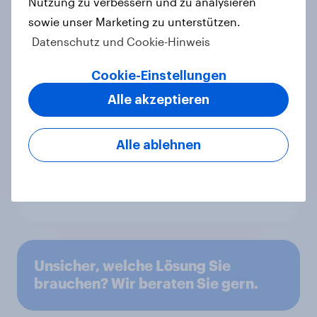
Custom Trackers
Nutzung zu verbessern und zu analysieren
sowie unser Marketing zu unterstützen.
Datenschutz und Cookie-Hinweis
Cookie-Einstellungen
Behavioral: Media Consumption
Alle akzeptieren
Alle ablehnen
Behavioral: Online Search and
Social
Unsicher, welche Lösung Sie
brauchen? Wir beraten Sie gern.