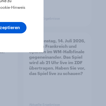
 und zu
ookie-Hinweis
Aktuelle Ergebnisse
kzeptieren
aison
Am Dienstag, 14. Juli 2026,
spielen Frankreich und
en?
Spanien im WM-Halbfinale
gegeneinander. Das Spiel
wird ab 21 Uhr live im ZDF
übertragen. Haben Sie vor,
das Spiel live zu schauen?
Aktuelle Ergebnisse