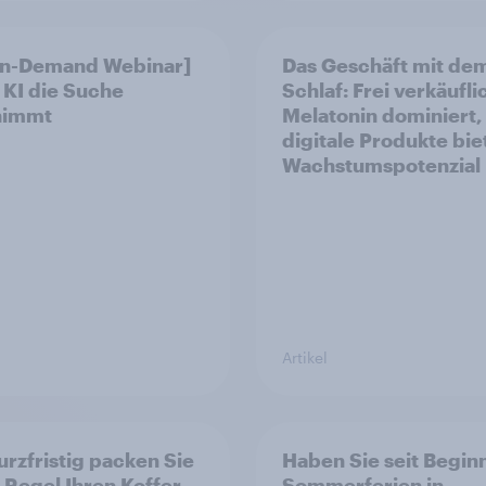
On-Demand Webinar]
Das Geschäft mit de
KI die Suche
Schlaf: Frei verkäufli
nimmt
Melatonin dominiert,
digitale Produkte bie
Wachstumspotenzial
Artikel
urzfristig packen Sie
Haben Sie seit Begin
r Regel Ihren Koffer
Sommerferien in