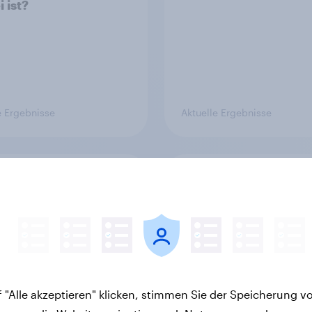
 ist?
e Ergebnisse
Aktuelle Ergebnisse
äufig essen Sie Fast
Was unternehmen Si
(z. B. Pommes frites,
gemeinsam mit Ihre
r, Pizza, Hotdogs,
/ Ihren Kindern währ
en Nuggets oder
der diesjährigen
)?
Sommerferien? Bitte
wählen Sie alles
Zutreffende aus.
 "Alle akzeptieren" klicken, stimmen Sie der Speicherung v