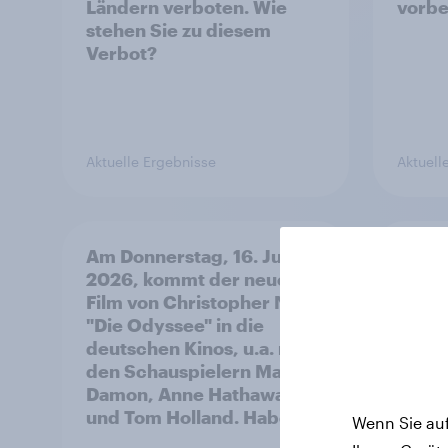
Ländern verboten. Wie
vorbei
stehen Sie zu diesem
Verbot?
Aktuelle Ergebnisse
Aktuell
Am Donnerstag, 16. Juli
Wie h
2026, kommt der neue
Food 
Film von Christopher Nolan
Burge
"Die Odyssee" in die
Chick
deutschen Kinos, u.a. mit
Döner
den Schauspielern Matt
Damon, Anne Hathaway
und Tom Holland. Haben
Wenn Sie auf
Sie vor, den Film zu