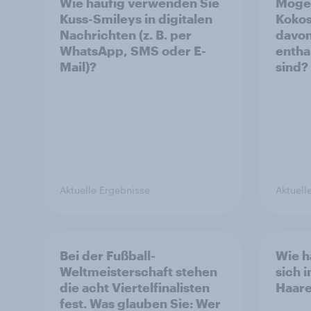
Wie häufig verwenden Sie
Mögen
Kuss-Smileys in digitalen
Kokos
Nachrichten (z. B. per
davon
WhatsApp, SMS oder E-
entha
Mail)?
sind?
Aktuelle Ergebnisse
Aktuell
Bei der Fußball-
Wie h
Weltmeisterschaft stehen
sich 
die acht Viertelfinalisten
Haar
fest. Was glauben Sie: Wer