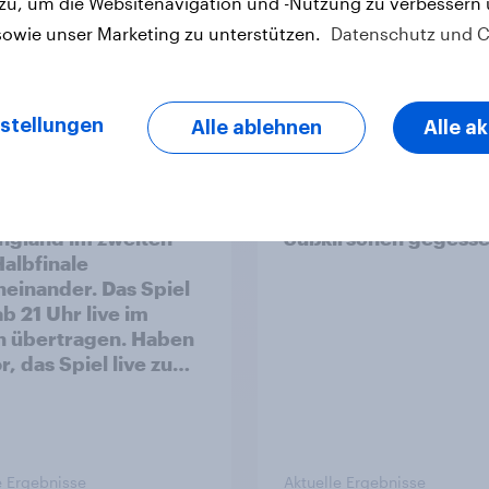
 zu, um die Websitenavigation und -Nutzung zu verbessern
sowie unser Marketing zu unterstützen.
Datenschutz und C
e Ergebnisse
Aktuelle Ergebnisse
stellungen
Alle ablehnen
Alle a
ttwoch, 15. Juli
Haben Sie in dieser S
 spielen Argentinien
bereits frische
ngland im zweiten
Süßkirschen gegess
lbfinale
einander. Das Spiel
b 21 Uhr live im
n übertragen. Haben
r, das Spiel live zu
uen?
e Ergebnisse
Aktuelle Ergebnisse