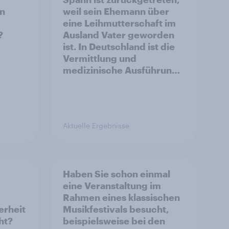
in
weil sein Ehemann über
eine Leihmutterschaft im
?
Ausland Vater geworden
ist. In Deutschland ist die
Vermittlung und
medizinische Ausführung
der Leihmutterschaft
verboten. Wie stehen Sie
zu dem Rücktritt?
Aktuelle Ergebnisse
Haben Sie schon einmal
eine Veranstaltung im
Rahmen eines klassischen
erheit
Musikfestivals besucht,
ht?
beispielsweise bei den