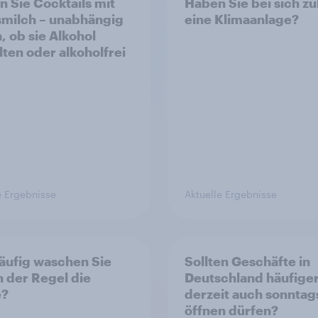
 Sie Cocktails mit
Haben Sie bei sich z
milch – unabhängig
eine Klimaanlage?
, ob sie Alkohol
lten oder alkoholfrei
e Ergebnisse
Aktuelle Ergebnisse
äufig waschen Sie
Sollten Geschäfte in
in der Regel die
Deutschland häufiger
e?
derzeit auch sonntag
öffnen dürfen?