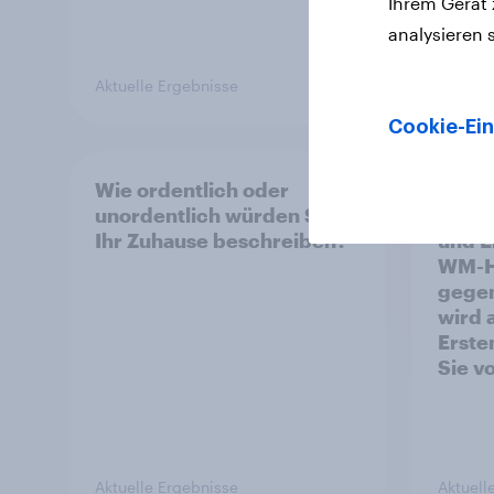
Ihrem Gerät
schauen?
analysieren 
Aktuelle Ergebnisse
Aktuell
Cookie-Ein
Wie ordentlich oder
Am Mi
unordentlich würden Sie
2026,
Ihr Zuhause beschreiben?
und E
WM-Ha
gegen
wird a
Erste
Sie vo
scha
Aktuelle Ergebnisse
Aktuell