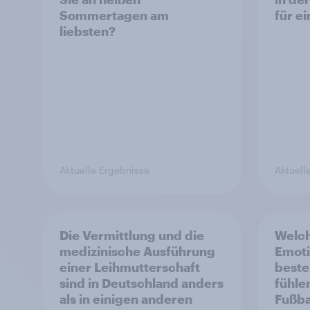
Sommertagen am
für e
liebsten?
Aktuelle Ergebnisse
Aktuell
Die Vermittlung und die
Welch
medizinische Ausführung
Emoti
einer Leihmutterschaft
beste
sind in Deutschland anders
fühle
als in einigen anderen
Fußba