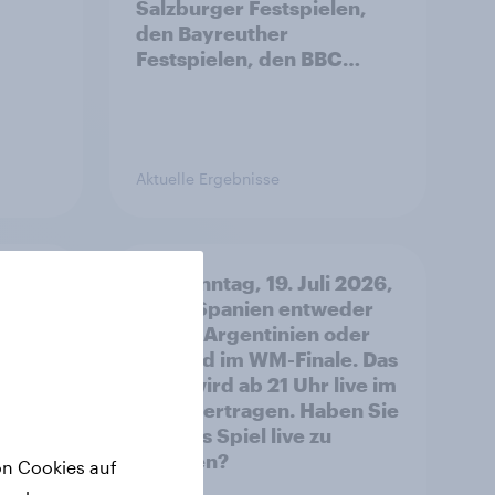
Salzburger Festspielen,
den Bayreuther
Festspielen, den BBC
Proms oder dem Lucerne
Festival?
Aktuelle Ergebnisse
e
Am Sonntag, 19. Juli 2026,
m Kind
spielt Spanien entweder
end
gegen Argentinien oder
England im WM-Finale. Das
Spiel wird ab 21 Uhr live im
ZDF übertragen. Haben Sie
vor, das Spiel live zu
schauen?
on Cookies auf