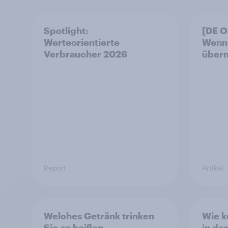
Spotlight:
[DE 
Werteorientierte
Wenn 
Verbraucher 2026
über
Report
Artikel
Welches Getränk trinken
Wie k
Sie an heißen
in de