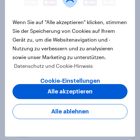
[On-Demand Webinar] Mehr
Wirkung durch Mehrwertanalysen
in den Jahresgesprächen
Wenn Sie auf "Alle akzeptieren" klicken, stimmen
Artikel
Sie der Speicherung von Cookies auf Ihrem
Gerät zu, um die Websitenavigation und -
Nutzung zu verbessern und zu analysieren
Der Brotmarkt schrumpft -
sowie unser Marketing zu unterstützen.
Klassische Bäckereien werden
Datenschutz und Cookie-Hinweis
bevorzugt, gekauft wird dennoch
häufiger bei SB-Backstationen
Cookie-Einstellungen
Artikel
Alle akzeptieren
Alle ablehnen
Kids@Screens: Eine Studie von
YouGov Shopper Media
Artikel