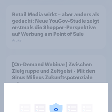
Retail Media wirkt – aber anders als
gedacht: Neue YouGov-Studie zeigt
erstmals die Shopper-Perspektive
auf Werbung am Point of Sale
Artikel
[On-Demand Webinar] Zwischen
Zielgruppe und Zeitgeist - Mit den
Sinus Milieus Zukunftspotenziale
erkennen
Artikel