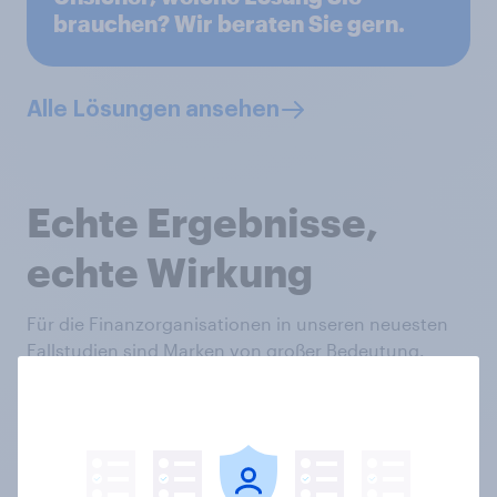
brauchen? Wir beraten Sie gern.
Alle Lösungen ansehen
Echte Ergebnisse,
echte Wirkung
Für die Finanzorganisationen in unseren neuesten
Fallstudien sind Marken von großer Bedeutung.
Lesen Sie jetzt, welchen Unterschied
aussagekräftige Branchendaten machen können.