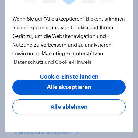
Wenn Sie auf "Alle akzeptieren" klicken, stimmen
Sie der Speicherung von Cookies auf Ihrem
Gerät zu, um die Websitenavigation und -
Nutzung zu verbessern und zu analysieren
"We have worked with YouGov for
sowie unser Marketing zu unterstützen.
almost a decade, and rely on their
Datenschutz und Cookie-Hinweis
expertise, speed and responsiveness
to understand consumer sentiment in
Cookie-Einstellungen
real time, and secure clear,
Alle akzeptieren
actionable data to support
storytelling with media..."
Alle ablehnen
Vice President, Corporate
Communications, Visa
Fallstudie ansehen