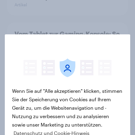
Artikel
Vom Tablet zur Gaming-Konsole: So
verändert sich die Medienwelt von
Kindern zwischen 3 und 13 Jahren
Artikel
Kids@Screens: Eine Studie von
Wenn Sie auf "Alle akzeptieren" klicken, stimmen
YouGov Shopper Media
Sie der Speicherung von Cookies auf Ihrem
Artikel
Gerät zu, um die Websitenavigation und -
Nutzung zu verbessern und zu analysieren
sowie unser Marketing zu unterstützen.
Searching for answers: How AI is
Datenschutz und Cookie-Hinweis