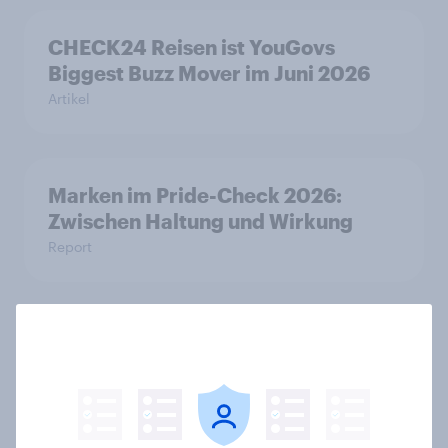
CHECK24 Reisen ist YouGovs
Biggest Buzz Mover im Juni 2026
Artikel
Marken im Pride-Check 2026:
Zwischen Haltung und Wirkung
Report
Balea ist YouGovs Biggest Buzz
Mover im Mai 2026
Artikel