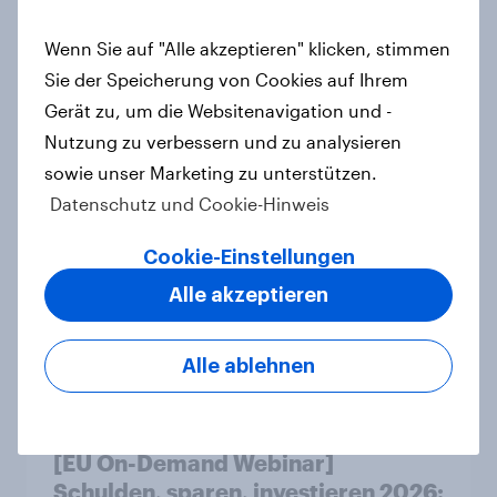
Leichter Trend zum Nein zur
Wenn Sie auf "Alle akzeptieren" klicken, stimmen
Einwanderungsbegrenzung –
Sie der Speicherung von Cookies auf Ihrem
Zivildienstgesetz ohne klare
Gerät zu, um die Websitenavigation und -
Mehrheit, Zweifel an Notwendigkeit
Nutzung zu verbessern und zu analysieren
der Vorlagen steigen
sowie unser Marketing zu unterstützen.
Artikel
Datenschutz und Cookie-Hinweis
Cookie-Einstellungen
Alle akzeptieren
Flying high: Germany airline
rankings 2026
Report
Alle ablehnen
[EU On-Demand Webinar]
Schulden, sparen, investieren 2026: