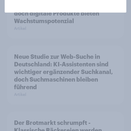
verkäufliches Melatonin dominiert,
doch digitale Produkte bieten
Wachstumspotenzial
Artikel
Neue Studie zur Web-Suche in
Deutschland: KI-Assistenten sind
wichtiger ergänzender Suchkanal,
doch Suchmaschinen bleiben
führend
Artikel
Der Brotmarkt schrumpft -
Klassische Bäckereien werden