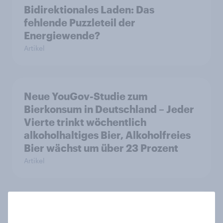
Bidirektionales Laden: Das
fehlende Puzzleteil der
Energiewende?
Artikel
Neue YouGov-Studie zum
Bierkonsum in Deutschland – Jeder
Vierte trinkt wöchentlich
alkoholhaltiges Bier, Alkoholfreies
Bier wächst um über 23 Prozent
Artikel
Pride: Werteorientierte
Verbraucher erwarten von Marken