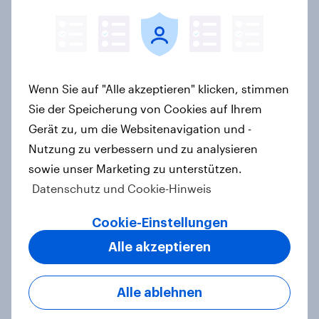
mehr als Symbolik
Artikel
Wenn Sie auf "Alle akzeptieren" klicken, stimmen
Spotlight: Werteorientierte
Sie der Speicherung von Cookies auf Ihrem
Verbraucher 2026
Gerät zu, um die Websitenavigation und -
Report
Nutzung zu verbessern und zu analysieren
sowie unser Marketing zu unterstützen.
Datenschutz und Cookie-Hinweis
[DE On-Demand Webinar] Wenn KI
Cookie-Einstellungen
die Suche übernimmt
Artikel
Alle akzeptieren
Alle ablehnen
Das Geschäft mit dem Schlaf: Frei