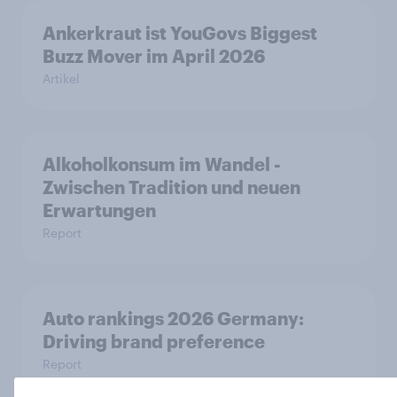
Ankerkraut ist YouGovs Biggest
Buzz Mover im April 2026
Artikel
Alkoholkonsum im Wandel​ -
Zwischen Tradition und neuen
Erwartungen
Report
Auto rankings 2026 Germany:
Driving brand preference
Report