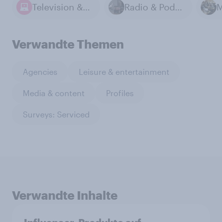
Television & Streaming
Radio & Podcasts
M
Verwandte Themen
Agencies
Leisure & entertainment
Media & content
Profiles
Surveys: Serviced
Verwandte Inhalte