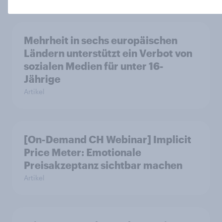
Mehrheit in sechs europäischen
Ländern unterstützt ein Verbot von
sozialen Medien für unter 16-
Jährige
Artikel
[On-Demand CH Webinar] Implicit
Price Meter: Emotionale
Preisakzeptanz sichtbar machen
Artikel