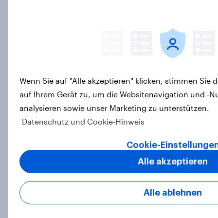
Vom Schalter zur App: Die sinkende
Relevanz der Bankfiliale
Report
Wenn Sie auf "Alle akzeptieren" klicken, stimmen Sie
auf Ihrem Gerät zu, um die Websitenavigation und -N
Mehr als Fußball: Warum die WM
analysieren sowie unser Marketing zu unterstützen.
2026 für Marken jetzt schon
Datenschutz und Cookie-Hinweis
entscheidend ist
Artikel
Cookie-Einstellunge
Alle akzeptieren
Wie Spikes mit YouGov
Alle ablehnen
Werbewirkung messbar macht
Case Study