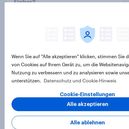
Fieber?​
Report
Werbung weggeklickt? Wirkung
bleibt: Podcast Ads erzielen hohe
Konversion trotz Skip-Möglichkeit
Wenn Sie auf "Alle akzeptieren" klicken, stimmen Sie 
Artikel
von Cookies auf Ihrem Gerät zu, um die Websitenavig
Nutzung zu verbessern und zu analysieren sowie unse
unterstützen.
Datenschutz und Cookie-Hinweis
YouGov-Studie: Pride-Engagement
von Marken – Sichtbarkeit allein
Cookie-Einstellungen
reicht nicht aus
Alle akzeptieren
Artikel
Alle ablehnen