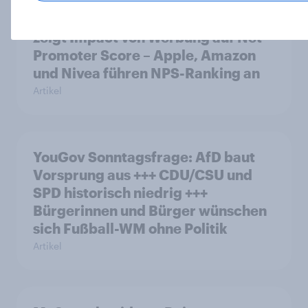
Weltneuheit: Erste skalierte Studie
zeigt Impact von Werbung auf Net
Promoter Score – Apple, Amazon
und Nivea führen NPS-Ranking an
Artikel
YouGov Sonntagsfrage: AfD baut
Vorsprung aus +++ CDU/CSU und
SPD historisch niedrig +++
Bürgerinnen und Bürger wünschen
sich Fußball-WM ohne Politik
Artikel