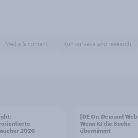
Media & content
Run surveys and research
ight:
[DE On-Demand Webi
orientierte
Wenn KI die Suche
raucher 2026
übernimmt