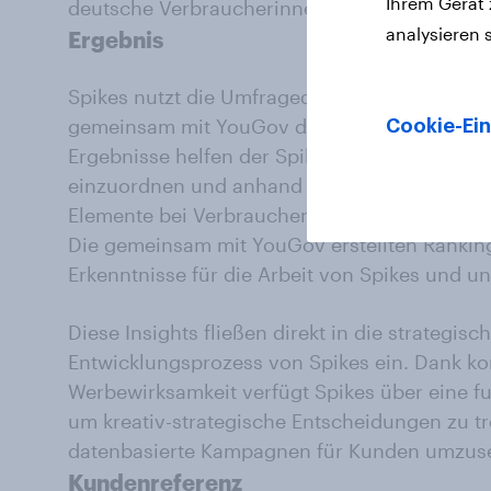
Ihrem Gerät
deutsche Verbraucherinnen und Verbraucher 
analysieren 
Ergebnis
Spikes nutzt die Umfragedaten, um seine Exci
gemeinsam mit YouGov das Werbelieblinge‑Ra
Cookie-Ein
Ergebnisse helfen der Spikes, Kampagnen br
einzuordnen und anhand der acht Kreativdim
Elemente bei Verbraucherinnen und Verbrauc
Die gemeinsam mit YouGov erstellten Ranking
Erkenntnisse für die Arbeit von Spikes und u
Diese Insights fließen direkt in die strategis
Entwicklungsprozess von Spikes ein. Dank kon
Werbewirksamkeit verfügt Spikes über eine f
um kreativ-strategische Entscheidungen zu tr
datenbasierte Kampagnen für Kunden umzuse
Kundenreferenz