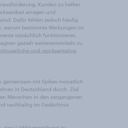
erausforderung, Kunden zu helfen
erksamkeit erregen und
sind. Dafür fehlen jedoch häufig
gen, warum bestimmte Werbungen im
ente tatsächlich funktionieren.
gnen gezielt weiterentwickeln zu
ntinuierliche und repräsentative
v gemeinsam mit Spikes monatlich
ahren in Deutschland durch. Ziel
e den Menschen in den vergangenen
nd nachhaltig im Gedächtnis
, eine Lieblingswerbung zu