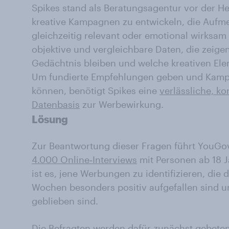
Spikes stand als Beratungsagentur vor der H
kreative Kampagnen zu entwickeln, die Aufm
gleichzeitig relevant oder emotional wirksam 
objektive und vergleichbare Daten, die zei
Gedächtnis bleiben und welche kreativen Elem
Um fundierte Empfehlungen geben und Kampa
können, benötigt Spikes eine
verlässliche, ko
Datenbasis
zur Werbewirkung.
Lösung
Zur Beantwortung dieser Fragen führt YouGo
4.000 Online‑Interviews
mit Personen ab 18 J
ist es, jene Werbungen zu identifizieren, di
Wochen besonders positiv aufgefallen sind u
geblieben sind.
Die Befragten werden dafür zunächst gebeten