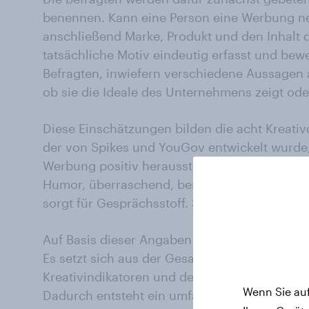
benennen. Kann eine Person eine Werbung ne
anschließend Marke, Produkt und den Inhalt 
tatsächliche Motiv eindeutig erfasst und bewe
Befragten, inwiefern verschiedene Aussagen 
ob sie die Ideale des Unternehmens zeigt od
Diese Einschätzungen bilden die acht Kreati
der von Spikes und YouGov entwickelt wurde
Werbung positiv heraussticht. Diese Dimensio
Humor, überraschend, beruhigend, löst Freu
sorgt für Gesprächsstoff. Sie zeigen auf, war
Auf Basis dieser Angaben wird schließlich das
Es setzt sich aus der Gesamtzahl der Nennu
Kreativindikatoren und dem emotionalen Sc
Wenn Sie auf
Dadurch entsteht ein umfassendes Stimmung