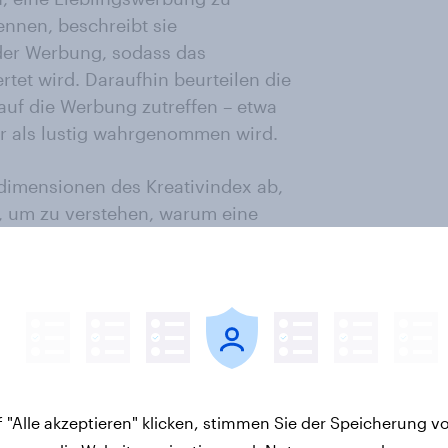
nnen, beschreibt sie
der Werbung, sodass das
rtet wird. Daraufhin beurteilen die
auf die Werbung zutreffen – etwa
er als lustig wahrgenommen wird.
vdimensionen des Kreativindex ab,
, um zu verstehen, warum eine
nen sind: Purpose, Storytelling,
de aus, neu und ungesehen sowie
um eine Werbung positiv auffällt.
 Werbelieblinge‑Ranking erstellt.
ngen, den Ausprägungen der
ore einer Kampagne zusammen.
 "Alle akzeptieren" klicken, stimmen Sie der Speicherung v
sbild darüber, welche Werbungen