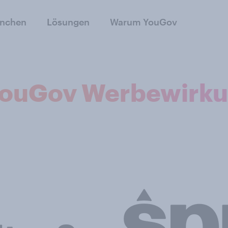
anchen
Lösungen
Warum YouGov
 YouGov Werbewirk