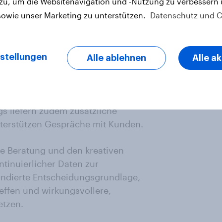
 zu, um die Websitenavigation und -Nutzung zu verbessern
aktuell am meisten begeistern.
sowie unser Marketing zu unterstützen.
Datenschutz und C
tement Points® zu erstellen und
nking zu veröffentlichen. Die
stellungen
Alle ablehnen
Alle a
anchenübergreifend präzise
ensionen zu erkennen, welche
hern besonders wirkungsvoll sind.
s liefern zudem zusätzliche
nterstützen Gespräche mit Kunden.
che Beratung und den kreativen
tinuierlicher Daten zur
undierte Entscheidungsgrundlage,
effen und wirkungsvollere,
tzen.