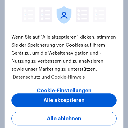
Biggest Buzz Mover im Juni 2026
Artikel
Wenn Sie auf "Alle akzeptieren" klicken, stimmen
Marken im Pride-Check 2026:
Sie der Speicherung von Cookies auf Ihrem
Zwischen Haltung und Wirkung
Gerät zu, um die Websitenavigation und -
Report
Nutzung zu verbessern und zu analysieren
sowie unser Marketing zu unterstützen.
Datenschutz und Cookie-Hinweis
YouGov führt MCP-Unterstützung
ein und bringt verlässliche
Cookie-Einstellungen
Befragungs- und Verhaltensdaten
Alle akzeptieren
direkt in KI-native Arbeitsprozesse
Artikel
Alle ablehnen