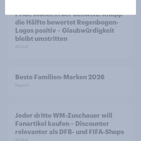
Pride Month in der Schweiz: Knapp
die Hälfte bewertet Regenbogen-
Logos positiv – Glaubwürdigkeit
bleibt umstritten
Artikel
Beste Familien-Marken 2026
Report
Jeder dritte WM-Zuschauer will
Fanartikel kaufen – Discounter
relevanter als DFB- und FIFA-Shops
Artikel