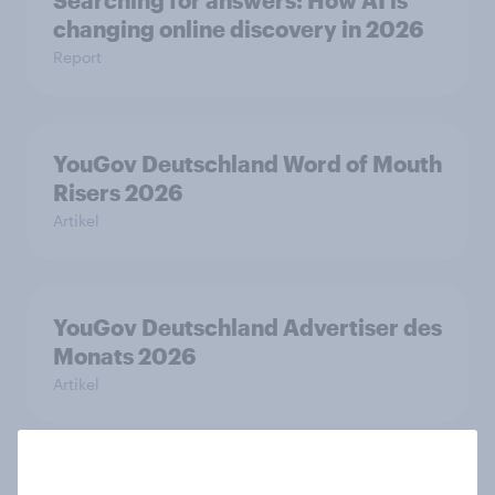
Searching for answers: How AI is
changing online discovery in 2026
Report
YouGov Deutschland Word of Mouth
Risers 2026
Artikel
YouGov Deutschland Advertiser des
Monats 2026
Artikel
CHECK24 Reisen ist YouGovs