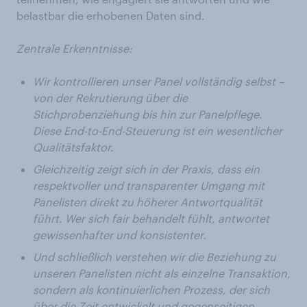
belastbar die erhobenen Daten sind.
Zentrale
Erkenntnisse:
Wir
kontrollieren
unser
Panel
vollständig
selbst
–
von der
Rekrutierung
über
die
Stichprobenziehung
bis
hin
zur
Panelpflege.
Diese
End-to-End-Steuerung
ist
ein
wesentlicher
Qualitätsfaktor.
Gleichzeitig
zeigt
sich
in der Praxis,
dass
ein
respektvoller
und
transparenter
Umgang
mit
Panelisten
direkt
zu
höherer
Antwortqualität
führt.
Wer
sich
fair
behandelt
fühlt,
antwortet
gewissenhafter
und
konsistenter.
Und
schließlich
verstehen
wir
die
Beziehung
zu
unseren
Panelisten
nicht
als
einzelne
Transaktion,
sondern
als
kontinuierlichen
Prozess, der
sich
über
die Zeit
entwickelt
und
gegenseitigen