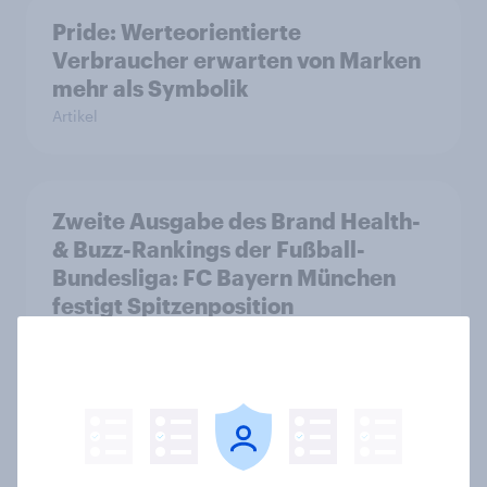
Pride: Werteorientierte
Verbraucher erwarten von Marken
mehr als Symbolik
Artikel
Zweite Ausgabe des Brand Health-
& Buzz-Rankings der Fußball-
Bundesliga: FC Bayern München
festigt Spitzenposition
Artikel
Spotlight: Werteorientierte
Verbraucher 2026