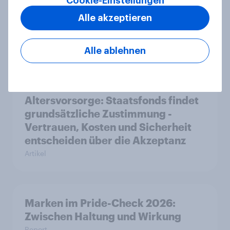
Cookie-Einstellungen
Alle akzeptieren
Searching for answers: How AI is
changing online discovery in 2026
Alle ablehnen
Report
Altersvorsorge: Staatsfonds findet
grundsätzliche Zustimmung -
Vertrauen, Kosten und Sicherheit
entscheiden über die Akzeptanz
Artikel
Marken im Pride-Check 2026:
Zwischen Haltung und Wirkung
Report