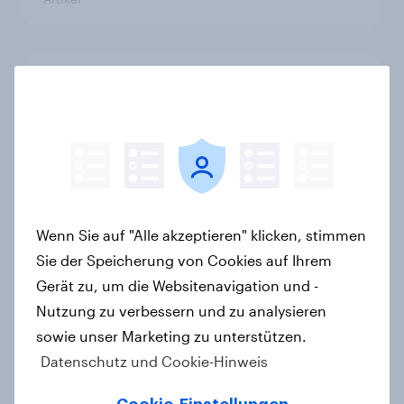
Der Brotmarkt schrumpft -
Klassische Bäckereien werden
bevorzugt, gekauft wird dennoch
häufiger bei SB-Backstationen
Artikel
Wenn Sie auf "Alle akzeptieren" klicken, stimmen
Sie der Speicherung von Cookies auf Ihrem
Neue Zölle für Temu & Co.: Jeder
Gerät zu, um die Websitenavigation und -
zweite Käufer würde bei
Nutzung zu verbessern und zu analysieren
Preisaufschlägen zurückhaltender
werden
sowie unser Marketing zu unterstützen.
Artikel
Datenschutz und Cookie-Hinweis