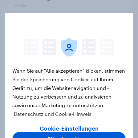
Artikel
Was denkt die Schweiz über die
«Nachhaltigkeitsinitiative» und die
Änderung des Zivildienstgesetzes?
Artikel
Wenn Sie auf "Alle akzeptieren" klicken, stimmen
Sie der Speicherung von Cookies auf Ihrem
Neues Smartphone, neue Marke?
Gerät zu, um die Websitenavigation und -
Jeder zweite Käufer ist offen für
Nutzung zu verbessern und zu analysieren
einen Wechsel – KI-Funktionen
sowie unser Marketing zu unterstützen.
gewinnen stark an Relevanz
Datenschutz und Cookie-Hinweis
Artikel
Cookie-Einstellungen