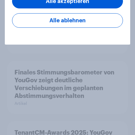
Alle akzeptieren
YouGov-Studie: Auto ist
beliebtestes Verkehrsmittel – aber
Alle ablehnen
jeder Zweite nutzt den öV für
alltägliche Reisen
Artikel
Finales Stimmungsbarometer von
YouGov zeigt deutliche
Verschiebungen im geplanten
Abstimmungsverhalten
Artikel
TenantCM-Awards 2025: YouGov