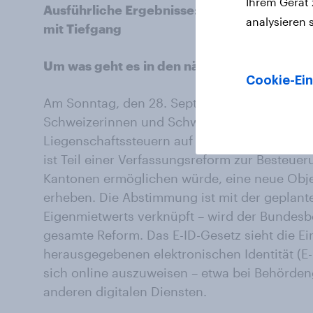
Ihrem Gerät
Ausführliche Ergebnisse: für Wissenshungri
analysieren 
mit Tiefgang
Um was geht es
in den nächsten Abstimmu
Cookie-Ein
Am Sonntag, den 28. September 2025, entsch
Schweizerinnen und Schweizer über die Einf
Liegenschaftssteuern auf Zweitliegenschaften
ist Teil einer Verfassungsreform zur Besteu
Kantonen ermöglichen würde, eine neue Obj
erheben. Die Abstimmung ist mit der geplan
Eigenmietwerts verknüpft – wird der Bundesbe
gesamte Reform. Das E-ID-Gesetz sieht die Ei
herausgegebenen elektronischen Identität (E-I
sich online auszuweisen – etwa bei Behörde
anderen digitalen Diensten.