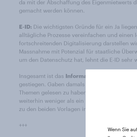
da mit der Abschaffung des Eigenmietwerts di
gemacht werden können.
E-ID:
Die wichtigsten Gründe für ein Ja liegen
alltägliche Prozesse vereinfachen und einen l
fortschreitenden Digitalisierung darstellen wi
Massnahme mit Potenzial für staatliche Üb
um den Datenschutz hat, lehnt die E-ID sehr 
Insgesamt ist das
Informationsniveau
zu beid
gestiegen. Gaben damals weniger als 40 Proz
Themen gelesen zu haben, sind es mittlerwei
weiterhin weniger als ein Drittel der Schweiz
zu den beiden Vorlagen informiert.
+++
Wenn Sie auf