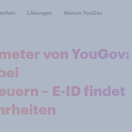
anchen
Lösungen
Warum YouGov
eter von YouGov:
bei
uern – E-ID findet
hrheiten