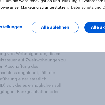
 zu, um die Websitenavigation und -Nutzung zu verbessern
ge, Interessierte und Personen
sowie unser Marketing zu unterstützen.
Datenschutz und C
ngen?
stellungen
Alle ablehnen
Alle a
eiden die stimmberechtigten
ührung der kantonalen
 und des E-ID-Gesetzes. Ersteres
erung von Wohneigentum, die es
ektsteuer auf Zweitwohnungen zu
ten Abschaffung des
schluss abgelehnt, fällt die
nführung einer staatlich
D) vor, die es ermöglichen soll,
ngängen, Bankgeschäften oder