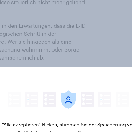
ese steuerlich nicht mehr geltend
 in den Erwartungen, dass die E-ID
ogischen Schritt in der
rd. Wer sie hingegen als eine
erwachung wahrnimmt oder Sorge
wahrscheinlich ab.
en Vorlagen seit Juni deutlich
ent an, Medienberichte zu den
le 56 Prozent. Dennoch fühlen sich
erinnen und Schweizer (sehr) gut
 "Alle akzeptieren" klicken, stimmen Sie der Speicherung v