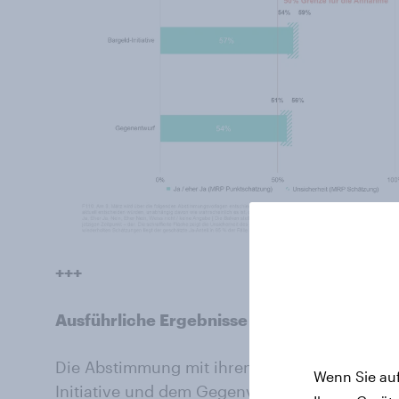
+++
Ausführliche Ergebnisse
Die Abstimmung mit ihren fünf Vorlagen und d
Wenn Sie auf
Initiative und dem Gegenvorschlag bringt ei