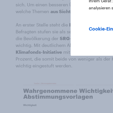
Ihrem Gerät
sich. Um einen besseren Überblick zu schaffen
analysieren 
welche Themen
aus Sicht der Bevölkerung a
An erster Stelle steht die
Individualbesteuer
Cookie-Ein
Befragten stufen sie als sehr wichtig ein. Ei
die Bevölkerung der
SRG-Initiative
zu – 62 Pr
wichtig. Mit deutlichem Abstand, aber auf ve
Klimafonds-Initiative
mit 44 Prozent sowie d
Prozent, die somit beide von weniger als der 
wichtig eingestuft werden.