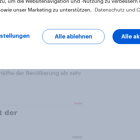
 zu, um die Websitenavigation und -Nutzung zu verbessern
, lohnt sich ein Blick darauf,
sowie unser Marketing zu unterstützen.
Datenschutz und C
ls besonders wichtig gelten
.
ung
: Zwei Drittel (66 Prozent) der
stellungen
Alle ablehnen
Alle a
ne ähnlich hohe Relevanz schreibt
ozent empfinden sie als sehr
rgleichbarem Niveau, folgen die
ie
Bargeld-Initiative
mit 41
Hälfte der Bevölkerung als sehr