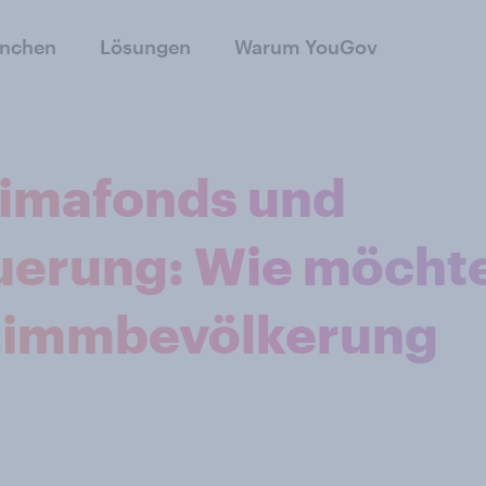
anchen
Lösungen
Warum YouGov
limafonds und
uerung: Wie möcht
Stimmbevölkerung