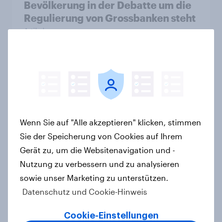
Bevölkerung in der Debatte um die
Regulierung von Grossbanken steht
Artikel
YouGov Sonntagsfrage: AfD baut
Vorsprung aus +++ CDU/CSU und
SPD historisch niedrig +++
Bürgerinnen und Bürger wünschen
Wenn Sie auf "Alle akzeptieren" klicken, stimmen
sich Fußball-WM ohne Politik
Sie der Speicherung von Cookies auf Ihrem
Artikel
Gerät zu, um die Websitenavigation und -
Nutzung zu verbessern und zu analysieren
sowie unser Marketing zu unterstützen.
Zur Abstimmung am 14. Juni 2026:
Datenschutz und Cookie-Hinweis
Trend zur Ablehnung der
Bevölkerungsobergrenze verstetigt
Cookie-Einstellungen