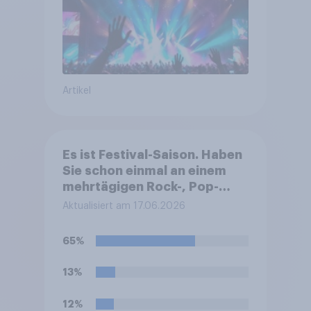
Artikel
Es ist Festival-Saison. Haben
Sie schon einmal an einem
mehrtägigen Rock-, Pop-
oder Metal-Festival mit
Aktualisiert am 17.06.2026
Livebands teilgenommen (z.
B. mit Festivalgelände,
65%
mehreren Bühnen und
mehreren
13%
Veranstaltungstagen)?
12%