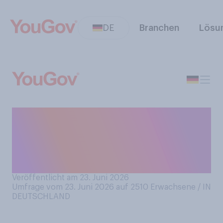
DE
Branchen
Lösu
Wie häufig nutzen Sie
Musikerkennungs‑Apps, wie
Shazam, um Songs zu
erkennen?
Veröffentlicht am 23. Juni 2026
Umfrage vom 23. Juni 2026 auf 2510
Erwachsene / IN
DEUTSCHLAND