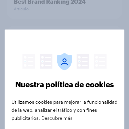
Best Brand Ranking 2024
Artículo
Ucrania, dos años después: la
opinión pública en Europa
Occidental y Estados Unidos
Artículo
Nuestra política de cookies
Eurotrack: mala gestion
gubernamental de la inflación
Utilizamos cookies para mejorar la funcionalidad
Artículo
de la web, analizar el tráfico y con fines
publicitarios.
Descubre más