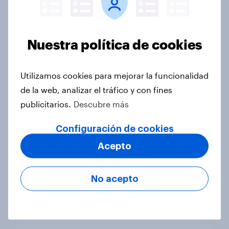
Global Sports 2022: fans del
deporte socialmente responsables
Nuestra política de cookies
Artículo
Utilizamos cookies para mejorar la funcionalidad
de la web, analizar el tráfico y con fines
YouGov Cross-country study on the
publicitarios.
Descubre más
motorbike industry
Configuración de cookies
Artículo
Acepto
Las zapatillas de deporte en España
No acepto
Artículo