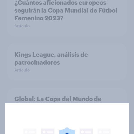
¿Cuántos aficionados europeos
seguirán la Copa Mundial de Fútbol
Femenino 2023?
Artículo
Kings League, análisis de
patrocinadores
Artículo
Global: La Copa del Mundo de
Qatar, la percepción de los
europeos y los estadounidenses
Artículo