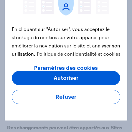
sites ou ressources vers lesquels nous renvoyons et
l’utilisation que vous en faites relève de votre entière
responsabilité.
Des changements peuvent être apportés aux
En cliquant sur "Autoriser", vous acceptez le
Conditions générales
stockage de cookies sur votre appareil pour
améliorer la navigation sur le site et analyser son
Nous pouvons modifier les présentes conditions
utilisation.
Politique de confidentialité et cookies
générales de temps à autre, sans préavis. Veuillez les
consulter chaque fois que vous souhaitez utiliser
Paramètres des cookies
notre site afin d’être certain(e) de comprendre
lesquelles s’appliquent spécifiquement à votre
Autoriser
utilisation de notre site Internet à ce moment-là. Le
fait de continuer à utiliser notre site après des
Refuser
modifications ou changements apportés aux
Conditions générales vaudra acceptation desdits
amendements et modifications.
Des changements peuvent être apportés aux Sites