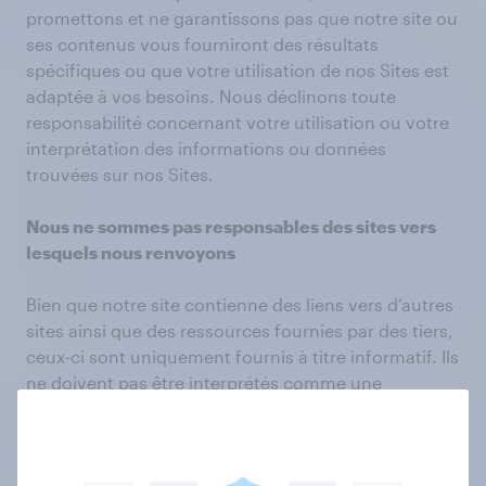
promettons et ne garantissons pas que notre site ou
ses contenus vous fourniront des résultats
spécifiques ou que votre utilisation de nos Sites est
adaptée à vos besoins. Nous déclinons toute
responsabilité concernant votre utilisation ou votre
interprétation des informations ou données
trouvées sur nos Sites.
Nous ne sommes pas responsables des sites vers
lesquels nous renvoyons
Bien que notre site contienne des liens vers d’autres
sites ainsi que des ressources fournies par des tiers,
ceux-ci sont uniquement fournis à titre informatif. Ils
ne doivent pas être interprétés comme une
approbation de notre part desdits sites ou des
informations que vous pourriez obtenir grâce à eux.
Nous n’avons aucun contrôle sur les contenus des