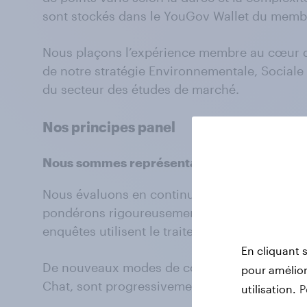
sont stockés dans le YouGov Wallet du membre
Nous plaçons l’expérience membre au cœur de 
de notre stratégie Environnementale, Sociale
du secteur des études de marché.
Nos principes panel
Nous sommes représentatifs
Nous évaluons en continu la composition de n
pondérons rigoureusement les données afin de 
enquêtes utilisent le traitement du langage nat
En cliquant 
De nouveaux modes de contribution, tels que 
pour améliore
Chat, sont progressivement intégrés à notre
utilisation.
P