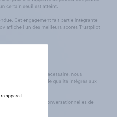
certain seuil est atteint.
ndue. Cet engagement fait partie intégrante
 affiche l’un des meilleurs scores Trustpilot
es. Lorsque cela est nécessaire, nous
 Nos outils de contrôle qualité intégrés aux
 qualité.
tre appareil
I ou des interfaces conversationnelles de