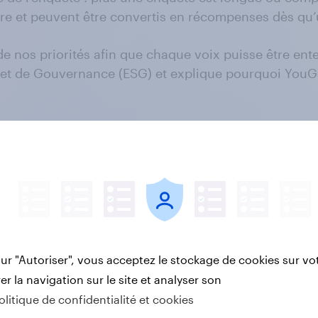
 et peuvent être convertis en récompenses dès qu’un 
nos priorités afin que chaque voix puisse être ente
 et de Gouvernance (ESG) et explique pourquoi YouGov
otre panel à l’aide de données de référence publiqu
garantir une représentation fidèle de la population.
urel pour identifier et exclure les réponses de faible
sur "Autoriser", vous acceptez le stockage de cookies sur vo
le téléchargement de données, les connexions via AP
r la navigation sur le site et analyser son
 plateforme membre.
olitique de confidentialité et cookies