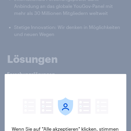
Anbindung an das globale YouGov-Panel mit
mehr als 30 Millionen Mitgliedern weltweit
Stetige Innovation: Wir denken in Möglichkeiten
und neuen Wegen
Lösungen
Forschungslösungen
Marktführende Forschungslösungen, zugeschnitten
auf Ihr Projekt. Wir verhelfen Ihnen schnell,
unkompliziert und durchdacht zu Daten, denen Sie
vertrauen können: Mixed-Mode-Erhebungen; CATI-
Datenerhebung; Medienforschung; Mystery
Research & Neuromarktforschung
Wenn Sie auf "Alle akzeptieren" klicken, stimmen