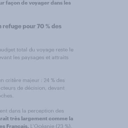
eur façon de voyager dans les
n refuge pour 70 % des
 budget total du voyage reste le
evant les paysages et attraits
 critère majeur : 24 % des
acteurs de décision, devant
oches.
ment dans la perception des
raît très largement comme la
es Français.
L'Océanie (23 %),