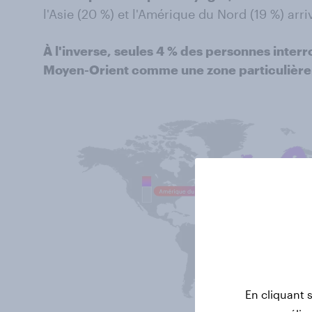
l'Asie (20 %) et l'Amérique du Nord (19 %) arri
À l'inverse, seules 4 % des personnes inter
Moyen-Orient comme une zone particulière
En cliquant 