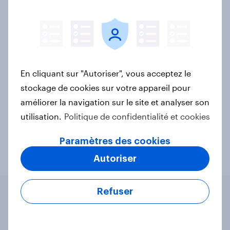
Nous disposons à la fois de l’expertise en matière de
recherche et de l’expérience du secteur pour
mener
une
gamme complète de méthodologies de
recherche
.
En cliquant sur "Autoriser", vous acceptez le
Nos outils permettent aux entreprises de mieux
stockage de cookies sur votre appareil pour
comprendre leurs clients et leurs marchés cibles.
améliorer la navigation sur le site et analyser son
Nous travaillons en partenariat avec nos clients pour
utilisation.
Politique de confidentialité et cookies
leur fournir des informations exploitables.
Paramètres des cookies
En savoir plus
Autoriser
Refuser
Pourquoi YouGov ?