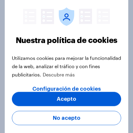
Ofrecemos investigaciones totalmente
personalizables, analizadas por expertos en política,
para brindar información minuciosa sobre el
panorama político en constante evolución.
Nuestra política de cookies
Investigación política precisa
Utilizamos cookies para mejorar la funcionalidad
de la web, analizar el tráfico y con fines
publicitarios.
Descubre más
Identificar, cuantificar y perfilar a
Configuración de cookies
audiencias especializadas
Acepto
No acepto
Realiza una investigación de
mercado para tu audiencia