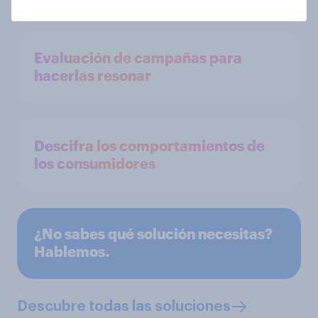
Evaluación de campañas para
hacerlas resonar
Descifra los comportamientos de
los consumidores
¿No sabes qué solución necesitas?
Hablemos.
Descubre todas las soluciones