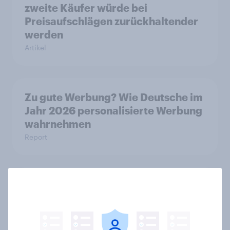
zweite Käufer würde bei
Preisaufschlägen zurückhaltender
werden
Artikel
Zu gute Werbung? Wie Deutsche im
Jahr 2026 personalisierte Werbung
wahrnehmen
Report
Ein Viertel der Deutschen achtet
auf Fair Trade – fairer Handel darf
für viele mehr kosten
Artikel