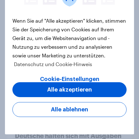
Wenn Sie auf "Alle akzeptieren" klicken, stimmen
Alkoholkonsum im Wandel​ -
Sie der Speicherung von Cookies auf Ihrem
Zwischen Tradition und neuen
Gerät zu, um die Websitenavigation und -
Erwartungen
Nutzung zu verbessern und zu analysieren
Report
sowie unser Marketing zu unterstützen.
Datenschutz und Cookie-Hinweis
Cookie-Einstellungen
Vom Schalter zur App: Die sinkende
Relevanz der Bankfiliale
Alle akzeptieren
Report
Alle ablehnen
Trotz finanzieller Stabilität: Viele
Deutsche halten sich mit Ausgaben